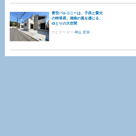
青空バルコニーは、子供と愛犬
の特等席。湘南の風を感じる、
ゆとりの大空間
ナビゲーター
神山 史弥