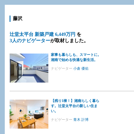
藤沢
辻堂太平台 新築戸建 6,449万円
を
3人のナビゲーター
が取材しました。
家事も暮らしも、スマートに。
湘南で始める快適な新生活。
ナビゲーター
小倉 優佑
【残り1棟！】湘南らしく暮ら
す。辻堂太平台の新しい住ま
い。
ナビゲーター
青木 計博