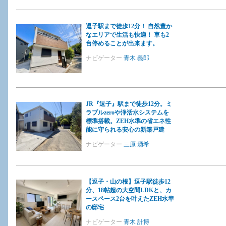
逗子駅まで徒歩12分！ 自然豊か
なエリアで生活も快適！ 車も2
台停めることが出来ます。
ナビゲーター
青木 義郎
JR『逗子』駅まで徒歩12分。ミ
ラブルzeroや浄活水システムを
標準搭載。ZEH水準の省エネ性
能に守られる安心の新築戸建
ナビゲーター
三原 湧希
【逗子・山の根】逗子駅徒歩12
分、18帖超の大空間LDKと、カ
ースペース2台を叶えたZEH水準
の邸宅
ナビゲーター
青木 計博