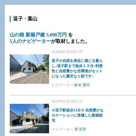
逗子・葉山
山の根 新築戸建 5,690万円
を
5人のナビゲーター
が取材しました。
2026年07月26日 UP
逗子の自然を身近に感じる暮ら
し♪逗子駅まで徒歩１２分♪利便
性と自然豊かな住環境がセット
になった贅沢な１邸です♪
ナビゲーター
鈴木 賢司
2026年07月18日 UP
☆逗子駅徒歩12分☆ 自然豊かな
ロケーションに登場した新築邸
宅
ナビゲーター
菅 百芳