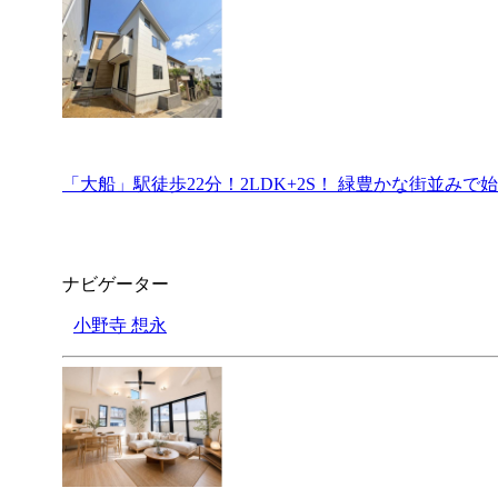
「大船」駅徒歩22分！2LDK+2S！ 緑豊かな街並みで
ナビゲーター
小野寺 想永