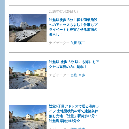
2026年07月20日 UP
辻堂駅徒歩15分！駅や商業施設
へのアクセスもよし！仕事もプ
ライベートも充実させる湘南の
暮らし！
ナビゲーター
矢田 瑛二
辻堂駅 徒歩15分 駅にも海にもア
クセス重視の方に是非！
ナビゲーター
富樫 卓弥
辻堂6丁目アドレスで送る湘南ラ
イフ 土地面積約42坪で建築条件
無し売地 「辻堂」駅徒歩15分・
辻堂海岸徒歩15分☆