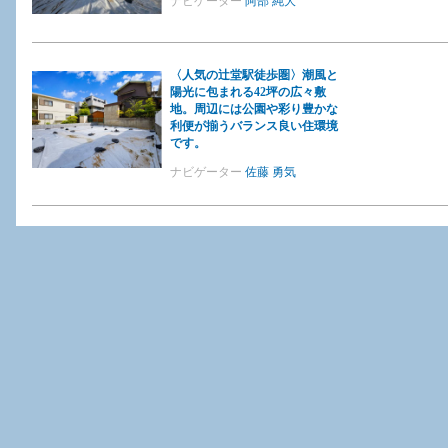
ナビゲーター
阿部 純大
〈人気の辻堂駅徒歩圏〉潮風と
陽光に包まれる42坪の広々敷
地。周辺には公園や彩り豊かな
利便が揃うバランス良い住環境
です。
ナビゲーター
佐藤 勇気