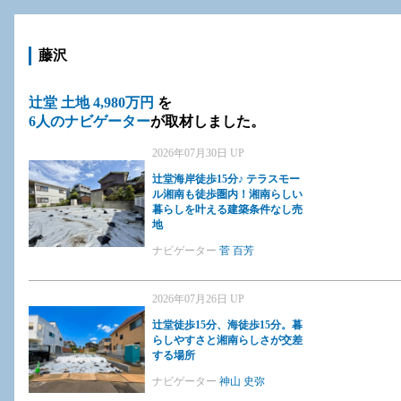
藤沢
辻堂 土地 4,980万円
を
6人のナビゲーター
が取材しました。
2026年07月30日 UP
辻堂海岸徒歩15分♪ テラスモー
ル湘南も徒歩圏内！湘南らしい
暮らしを叶える建築条件なし売
地
ナビゲーター
菅 百芳
2026年07月26日 UP
辻堂徒歩15分、海徒歩15分。暮
らしやすさと湘南らしさが交差
する場所
ナビゲーター
神山 史弥