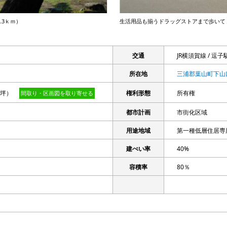
.3ｋｍ）
生活用品も揃うドラッグストアまで歩いて１０
交通
JR横須賀線 / 逗子
所在地
三浦郡葉山町下山
.63坪）
権利形態
所有権
間取り・区画図を取り寄せる
都市計画
市街化区域
用途地域
第一種低層住居専
建ぺい率
40%
容積率
80％