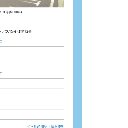
分(約800ｍ)
駅 バス15分 徒歩12分
口
用
※不動産用語・情報説明