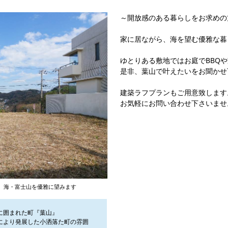
～開放感のある暮らしをお求めの
家に居ながら、海を望む優雅な暮
ゆとりある敷地ではお庭でBBQ
是非、葉山で叶えたいをお聞かせ
建築ラフプランもご用意致します
お気軽にお問い合わせ下さいませ
、海・富士山を優雅に望みます
に囲まれた町『葉山』
により発展した小洒落た町の雰囲