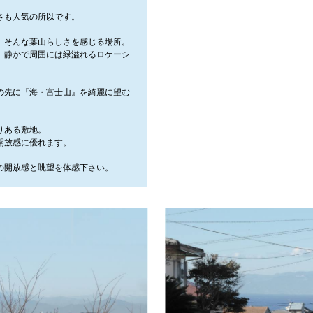
さも人気の所以です。
、そんな葉山らしさを感じる場所。
。静かで周囲には緑溢れるロケーシ
の先に『海・富士山』を綺麗に望む
りある敷地。
開放感に優れます。
の開放感と眺望を体感下さい。