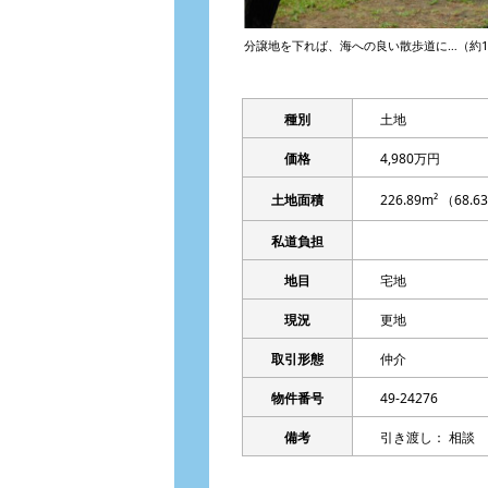
分譲地を下れば、海への良い散歩道に…（約1
種別
土地
価格
4,980万円
土地面積
226.89m² （68
私道負担
地目
宅地
現況
更地
取引形態
仲介
物件番号
49-24276
備考
引き渡し： 相談