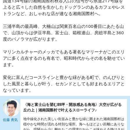
国道134号線の湘南国際村秋谷入口の信号から県道217号線を
上ると広々した自然を生かしたドッグランのあるカフェやレス
トランなど、おしゃれな店が連なる湘南国際村へ。
三浦半島の最高峰、大楠山は関東百名山の100番目にあたる山
で、山頂からは伊豆半島、富士山、箱根連山、房総半島と360
度のパノラマが広がります。
マリンカルチャーのメッカでもある著名なマリーナがこのエリ
アに多く点在するのも有名で、昭和時代からその名を馳せてい
ます。
変化に富んだコースラインと豊かな緑がある町で、のんびりと
した風景と暮らしが叶う、セカンドとしても好まれるエリアと
なっています。
〈海と富士山を望む89坪・開放感ある角地〉大空が広がる
丘の上｜湘南国際村で叶えるスローライフ♪
地中線化された美しい街並みと豊かな緑に囲まれた湘南国際村は
佐藤 勇気
穏やかな時間が流れる特別な場所。海へもほどよい距離にありな
がら、喧騒から少し離れたこの環境だからこそ味わえる静けさが