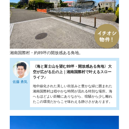
湘南国際村・約89坪の開放感ある角地。
〈海と富士山を望む89坪・開放感ある角地〉大
空が広がる丘の上｜湘南国際村で叶えるスロー
ライフ♪
佐藤 勇気
地中線化された美しい街並みと豊かな緑に囲まれた
湘南国際村は穏やかな時間が流れる特別な場所。海
へもほどよい距離にありながら、喧騒から少し離れ
たこの環境だからこそ味わえる静けさがあります。