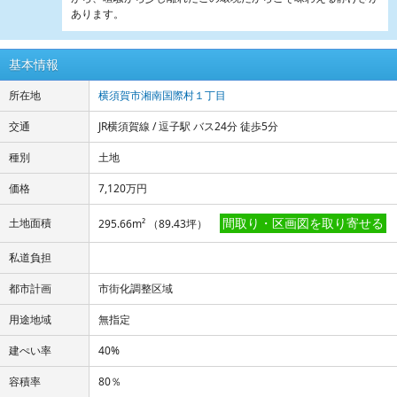
あります。
基本情報
所在地
横須賀市湘南国際村１丁目
交通
JR横須賀線 / 逗子駅 バス24分 徒歩5分
種別
土地
価格
7,120万円
間取り・区画図を取り寄せる
土地面積
295.66m² （89.43坪）
私道負担
都市計画
市街化調整区域
用途地域
無指定
建ぺい率
40%
容積率
80％