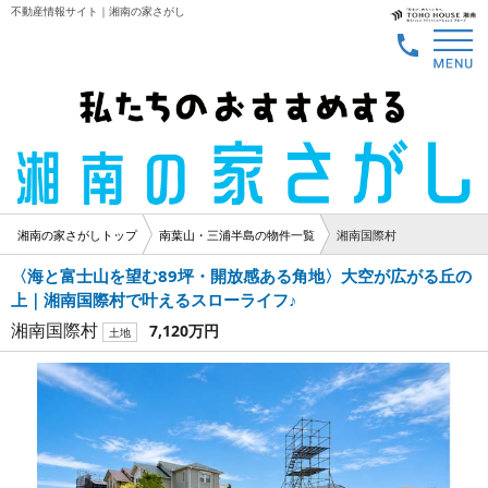
不動産情報サイト｜湘南の家さがし
湘南の家さがしトップ
南葉山・三浦半島の物件一覧
湘南国際村
〈海と富士山を望む89坪・開放感ある角地〉大空が広がる丘の
上｜湘南国際村で叶えるスローライフ♪
湘南国際村
7,120万円
土地