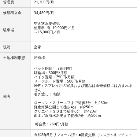
管理費
21,300円/月
修繕積立金
34,480円/月
空き状況要確認
使用料 有 10,000円／月
駐車場
～15,000円／月
現況
空家
土地権利形態
所有権
ペット飼育可（細則有）
駐輪場：300円/月額
バイク置場：750円/月額
サーフボード置場：500円/月額
※ディスプレイ用の家具および備品は販売価格には含まれま
せん
引き渡し： 相談
備考
ローソン・スリーエフまで徒歩3分 約230ｍ
鎌倉海浜公園まで徒歩4分 約250ｍ
クリエイトＳＤまで徒歩6分 約420ｍ
由比ガ浜海水浴場まで徒歩7分 約500ｍ
町会費：250円/月額
令和8年5月リフォーム済：■新規交換（システムキッチン・