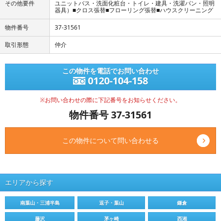
その他要件
ユニットバス・洗面化粧台・トイレ・建具・洗濯パン・照明
器具）■クロス張替■フローリング張替■ハウスクリーニング
物件番号
37-31561
取引形態
仲介
この物件を電話でお問い合わせ
0120-104-158
※お問い合わせの際に下記番号をお知らせください。
物件番号 37-31561
この物件について問い合わせる
エリアから探す
南葉山・三浦半島
逗子・葉山
鎌倉
藤沢
茅ヶ崎
西湘