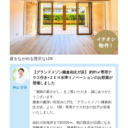
庭をながめる贅沢なLDK
【グランドメゾン鎌倉由比ガ浜】 約91㎡専用テ
ラス付き×ＺＥＨ水準リノベーションのお部屋が
登場しました
神山 史弥
「湘南の家さがし」をご覧いただき、誠にありがと
うございます。
鎌倉の趣深い街並みに佇む「グランドメゾン鎌倉由
比ガ浜」より、1階・専用テラス付きの住戸が登場
いたしました。
由比ガ浜海岸まで約500ｍ。朝の散歩が日課になる
距離感でありながら、鎌倉駅からも徒歩15分という