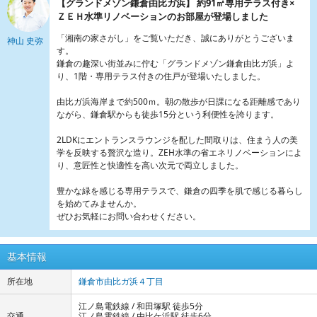
【グランドメゾン鎌倉由比ガ浜】 約91㎡専用テラス付き×
ＺＥＨ水準リノベーションのお部屋が登場しました
「湘南の家さがし」をご覧いただき、誠にありがとうございま
神山 史弥
す。
鎌倉の趣深い街並みに佇む「グランドメゾン鎌倉由比ガ浜」よ
り、1階・専用テラス付きの住戸が登場いたしました。
由比ガ浜海岸まで約500ｍ。朝の散歩が日課になる距離感であり
ながら、鎌倉駅からも徒歩15分という利便性を誇ります。
2LDKにエントランスラウンジを配した間取りは、住まう人の美
学を反映する贅沢な造り。ZEH水準の省エネリノベーションによ
り、意匠性と快適性を高い次元で両立しました。
豊かな緑を感じる専用テラスで、鎌倉の四季を肌で感じる暮らし
を始めてみませんか。
ぜひお気軽にお問い合わせください。
基本情報
所在地
鎌倉市由比ガ浜４丁目
江ノ島電鉄線 / 和田塚駅 徒歩5分
交通
江ノ島電鉄線 / 由比ケ浜駅 徒歩6分