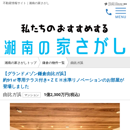
不動産情報サイト｜湘南の家さがし
湘南の家さがしトップ
鎌倉の物件一覧
由比ガ浜
【グランドメゾン鎌倉由比ガ浜】
約91㎡専用テラス付き×ＺＥＨ水準リノベーションのお部屋が
登場しました
由比ガ浜
1億2,300万円
(税込)
マンション