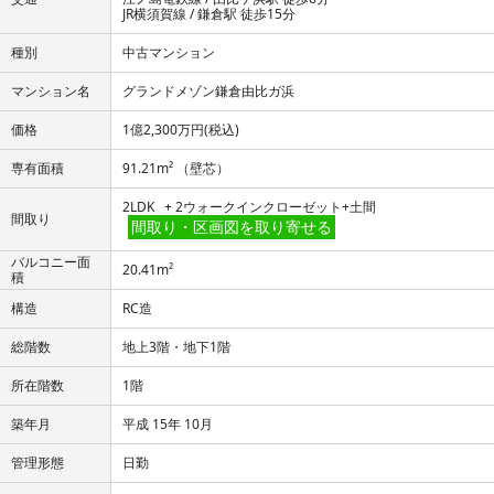
JR横須賀線 / 鎌倉駅 徒歩15分
種別
中古マンション
マンション名
グランドメゾン鎌倉由比ガ浜
価格
1億2,300万円
(税込)
専有面積
91.21m² （壁芯）
2LDK + 2ウォークインクローゼット+土間
間取り
間取り・区画図を取り寄せる
バルコニー面
20.41m²
積
構造
RC造
総階数
地上3階・地下1階
所在階数
1階
築年月
平成 15年 10月
管理形態
日勤