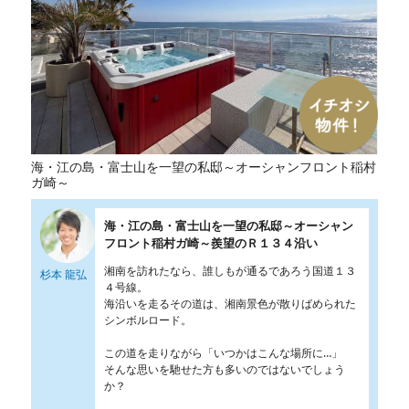
海・江の島・富士山を一望の私邸～オーシャンフロント稲村
ガ崎～
海・江の島・富士山を一望の私邸～オーシャン
フロント稲村ガ崎～羨望のＲ１３４沿い
湘南を訪れたなら、誰しもが通るであろう国道１３
杉本 龍弘
４号線。
海沿いを走るその道は、湘南景色が散りばめられた
シンボルロード。
この道を走りながら「いつかはこんな場所に…」
そんな思いを馳せた方も多いのではないでしょう
か？