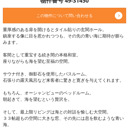
物件番号 49-31450
この物件について問い合わせる
重厚感のある扉を開けるとタイル貼りの玄関ホール。
鎮座する像に目を惹かれつつも、その先の青い海に期待が膨ら
みます。
客間として重宝する続き間の本格和室。
座りながらも海を望む至福の空間。
サウナ付き、御影石を使用したバスルーム。
石張りの露天風呂など来客者に驚きと寛ぎを与えてくれます。
もちろん、オーシャンビューのベッドルーム。
朝起きて、海を望むという贅沢を。
そして、最上階リビングは海との対話を愉しむ大空間。
３３帖超もの空間に大きな窓、その先には息を飲むような青い
海。