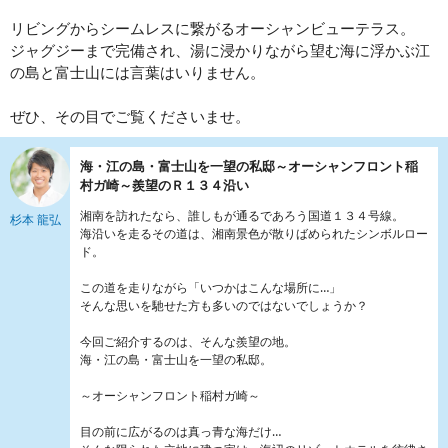
リビングからシームレスに繋がるオーシャンビューテラス。
ジャグジーまで完備され、湯に浸かりながら望む海に浮かぶ江
の島と富士山には言葉はいりません。
ぜひ、その目でご覧くださいませ。
海・江の島・富士山を一望の私邸～オーシャンフロント稲
村ガ崎～羨望のＲ１３４沿い
湘南を訪れたなら、誰しもが通るであろう国道１３４号線。
杉本 龍弘
海沿いを走るその道は、湘南景色が散りばめられたシンボルロー
ド。
この道を走りながら「いつかはこんな場所に…」
そんな思いを馳せた方も多いのではないでしょうか？
今回ご紹介するのは、そんな羨望の地。
海・江の島・富士山を一望の私邸。
～オーシャンフロント稲村ガ崎～
目の前に広がるのは真っ青な海だけ…