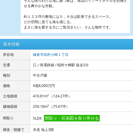
そんな限られた立地に建つ家は、海辺のリゾートホテルを彷彿さ
せる爽やかな外観。
約１２３坪の敷地には５，６台は駐車できるスペース。
どの空間に居ても海を感じる。
まさに海を愛する方にご覧頂きたい、そんな物件です。
基本情報
所在地
鎌倉市稲村ガ崎１丁目
交通
江ノ島電鉄線 / 稲村ケ崎駅 徒歩2分
種別
中古戸建
価格
6億8,000万円
土地面積
410.81m² （124.27坪）
建物面積
250.18m² （75.67坪）
間取り・区画図を取り寄せる
間取り
5LDK
構造・階建て
木造 地上3階