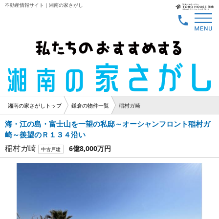
不動産情報サイト｜湘南の家さがし
湘南の家さがしトップ
鎌倉の物件一覧
稲村ガ崎
海・江の島・富士山を一望の私邸～オーシャンフロント稲村ガ
崎～羨望のＲ１３４沿い
稲村ガ崎
6億8,000万円
中古戸建