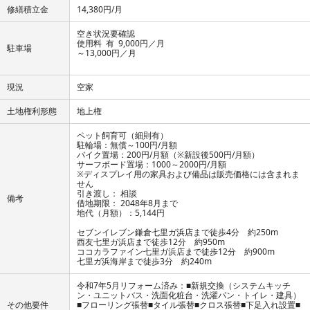
修繕積立金
14,380円/月
空き状況要確認
使用料 有 9,000円／月
駐車場
～13,000円／月
現況
空家
土地権利形態
地上権
ペット飼育可（細則有）
駐輪場：無償～100円/月額
バイク置場：200円/月額（※新設後500円/月額）
サーフボード置場：1000～2000円/月額
※ディスプレイ用の家具および備品は販売価格には含まれま
せん
引き渡し： 相談
備考
借地期限： 2048年8月まで
地代（月額）：5,144円
セブンイレブン鎌倉七里ガ浜店まで徒歩4分 約250m
西友七里ガ浜店まで徒歩12分 約950m
ココカラファイン七里ガ浜店まで徒歩12分 約900m
七里ガ浜海岸まで徒歩3分 約240m
令和7年5月リフォーム済み：■新規交換（システムキッチ
ン・ユニットバス・洗面化粧台・洗濯パン・トイレ・建具）
その他要件
■フローリング張替■タイル張替■クロス張替■下足入れ設置■