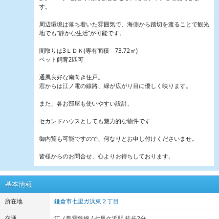
す。
周辺環境は落ち着いた雰囲気で、海側から踏切を渡ることで観光
地でも”静かな生活”が可能です。
間取りは3ＬＤＫ(専有面積 73.72㎡)
ペット飼育2匹可
通風良好な南向き住戸。
窓からは江ノ電の線路、緑が広がり目に優しく映ります。
また、各お部屋も使いやすい設計。
セカンドハウスとしても魅力的な物件です
御内覧も可能ですので、何なりとお申し付けくださいませ。
皆様からのお問合せ、心よりお待ちしております。
基本情報
所在地
鎌倉市七里ガ浜東２丁目
交通
江ノ島電鉄線 / 七里ケ浜駅 徒歩2分