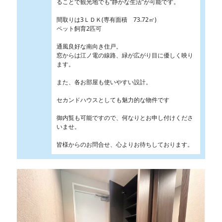
ることで観光地でも”静かな生活”が可能です。
間取りは3ＬＤＫ(専有面積 73.72㎡)
ペット飼育2匹可
通風良好な南向き住戸。
窓からは江ノ電の線路、緑が広がり目に優しく映り
ます。
また、各お部屋も使いやすい設計。
セカンドハウスとしても魅力的な物件です
御内覧も可能ですので、何なりとお申し付けくださ
いませ。
皆様からのお問合せ、心よりお待ちしております。