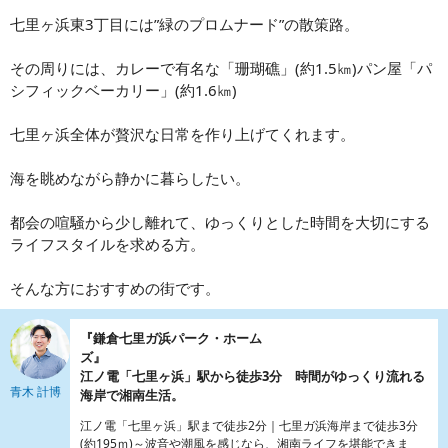
七里ヶ浜東3丁目には”緑のプロムナード”の散策路。
その周りには、カレーで有名な「珊瑚礁」(約1.5㎞)パン屋「パ
シフィックベーカリー」(約1.6㎞)
七里ヶ浜全体が贅沢な日常を作り上げてくれます。
海を眺めながら静かに暮らしたい。
都会の喧騒から少し離れて、ゆっくりとした時間を大切にする
ライフスタイルを求める方。
そんな方におすすめの街です。
『鎌倉七里ガ浜パーク・ホーム
ズ
江ノ電「七里ヶ浜」駅から徒歩3分 時間がゆっくり流れる
青木 計博
海岸で湘南生活。
江ノ電「七里ヶ浜」駅まで徒歩2分｜七里ガ浜海岸まで徒歩3分
(約195ｍ)～波音や潮風を感じなら、湘南ライフを堪能できま