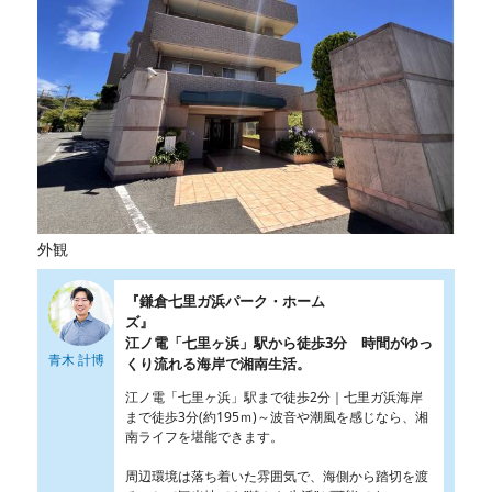
外観
『鎌倉七里ガ浜パーク・ホーム
ズ
江ノ電「七里ヶ浜」駅から徒歩3分 時間がゆっ
青木 計博
くり流れる海岸で湘南生活。
江ノ電「七里ヶ浜」駅まで徒歩2分｜七里ガ浜海岸
まで徒歩3分(約195ｍ)～波音や潮風を感じなら、湘
南ライフを堪能できます。
周辺環境は落ち着いた雰囲気で、海側から踏切を渡