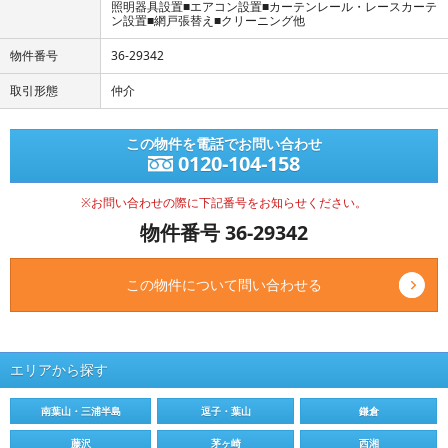
照明器具設置■エアコン設置■カーテンレール・レースカーテ
ン設置■網戸張替え■クリーニング他
物件番号
36-29342
取引形態
仲介
この物件を電話でお問い合わせ
0120-104-158
※お問い合わせの際に下記番号をお知らせください。
物件番号 36-29342
この物件について問い合わせる
エリアから探す
南葉山・三浦半島
逗子・葉山
鎌倉
藤沢
茅ヶ崎
西湘