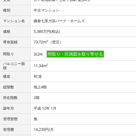
種別
中古マンション
マンション名
鎌倉七里ガ浜パーク・ホームズ
価格
5,380万円
(税込)
専有面積
73.72m² （壁芯）
間取り・区画図を取り寄せる
間取り
3LDK
バルコニー面
11.34m²
積
構造
RC造
総階数
地上4階
所在階数
2階
築年月
平成 12年 1月
管理形態
無
管理費
14,230円/月