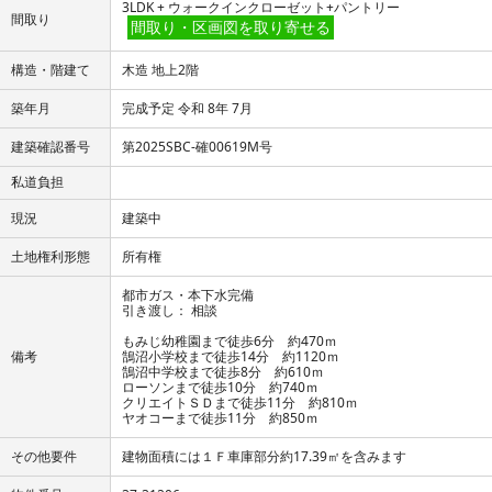
3LDK + ウォークインクローゼット+パントリー
間取り
間取り・区画図を取り寄せる
構造・階建て
木造 地上2階
築年月
完成予定 令和 8年 7月
建築確認番号
第2025SBC-確00619M号
私道負担
現況
建築中
土地権利形態
所有権
都市ガス・本下水完備
引き渡し： 相談
もみじ幼稚園まで徒歩6分 約470ｍ
備考
鵠沼小学校まで徒歩14分 約1120ｍ
鵠沼中学校まで徒歩8分 約610ｍ
ローソンまで徒歩10分 約740ｍ
クリエイトＳＤまで徒歩11分 約810ｍ
ヤオコーまで徒歩11分 約850ｍ
その他要件
建物面積には１Ｆ車庫部分約17.39㎡を含みます