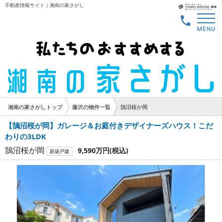
不動産情報サイト｜湘南の家さがし
湘南の家さがしトップ
藤沢の物件一覧
鵠沼桜が岡
【鵠沼桜が岡】ガレージ＆お庭付きデザイナーズハウス！こだ
わりの3LDK
鵠沼桜が岡
9,590万円
(税込)
新築戸建