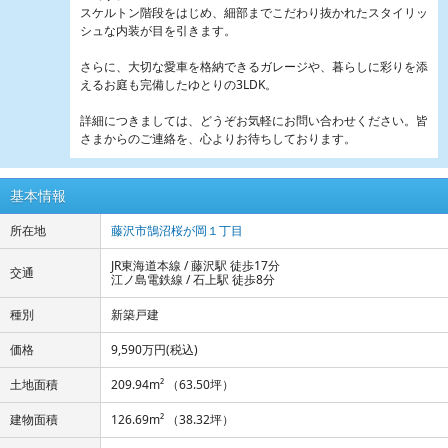
スケルトン階段をはじめ、細部までこだわり抜かれたスタイリッ
シュな内装が目を引きます。
さらに、大切な愛車を格納できるガレージや、暮らしに彩りを添
えるお庭も完備したゆとりの3LDK。
詳細につきましては、どうぞお気軽にお問い合わせください。皆
さまからのご連絡を、心よりお待ちしております。
基本情報
所在地
藤沢市鵠沼桜が岡１丁目
JR東海道本線 / 藤沢駅 徒歩17分
交通
江ノ島電鉄線 / 石上駅 徒歩8分
種別
新築戸建
価格
9,590万円
(税込)
土地面積
209.94m² （63.50坪）
建物面積
126.69m² （38.32坪）