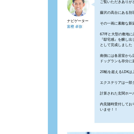
ご覧いただきありが
藤沢の高台にある別
ナビゲーター
その一画に素敵な新
富樫 卓弥
67坪と大型の敷地
『邸宅感』を醸し出
として完成しました
南側には各居室から
ドッグランも存分に
20帖を超えるLDK
エクステリアは一部
計算された玄関ホー
内見随時受付してお
いませ！！