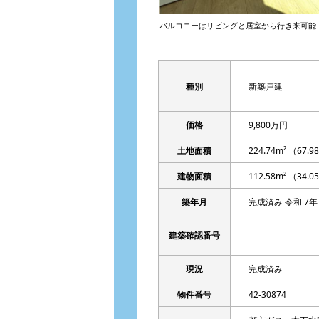
バルコニーはリビングと居室から行き来可能
種別
新築戸建
価格
9,800万円
土地面積
224.74m² （67.
建物面積
112.58m² （34.
築年月
完成済み 令和 7年
建築確認番号
現況
完成済み
物件番号
42-30874