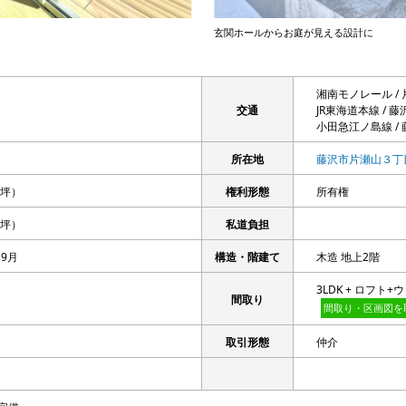
玄関ホールからお庭が見える設計に
湘南モノレール / 
交通
JR東海道本線 / 藤
小田急江ノ島線 / 
所在地
藤沢市片瀬山３丁
98坪）
権利形態
所有権
05坪）
私道負担
 9月
構造・階建て
木造 地上2階
3LDK + ロフ
間取り
間取り・区画図を
取引形態
仲介