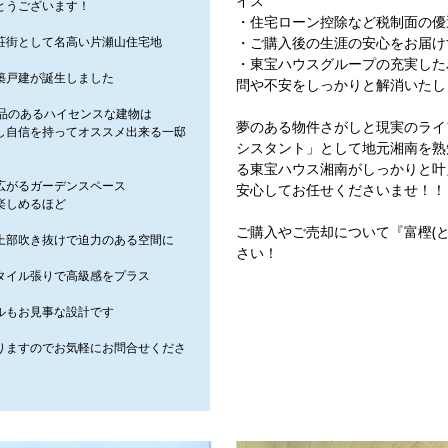
イス
とうございます！
・住宅ローン控除など税制面の優
荘街として名高い片瀬山住宅地
・ご購入後の生涯の安心をお届け
・東宝ハウスグループの充実した
築戸建が誕生しました
問や不安をしっかりと解消いたし
に品のあるハイセンスな建物は
夢のある物件さがしと現実のライ
し自信を持ってオススメ出来る一邸
シスタント」として地元湘南を熟
る東宝ハウス湘南がしっかりと叶
広がるガーデンスペース
安心してお任せくださいませ！！
楽しめるほど
ご購入やご売却について『富樫(
は上部吹き抜けで迫力のある空間に
さい！
タイル張りで高級感をプラス
ルもお見事な設計です
りますのでお気軽にお問合せくださ