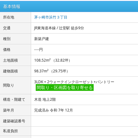
基本情報
所在地
茅ヶ崎市浜竹３丁目
交通
JR東海道本線 / 辻堂駅 徒歩9分
種別
新築戸建
価格
----円
土地面積
108.52m² （32.82坪）
建物面積
98.37m² （29.75坪）
3LDK + 2ウォークインクローゼット+パントリー
間取り
間取り・区画図を取り寄せる
構造・階建て
木造 地上2階
築年月
完成済み 令和 7年 12月
建築確認番号
私道負担