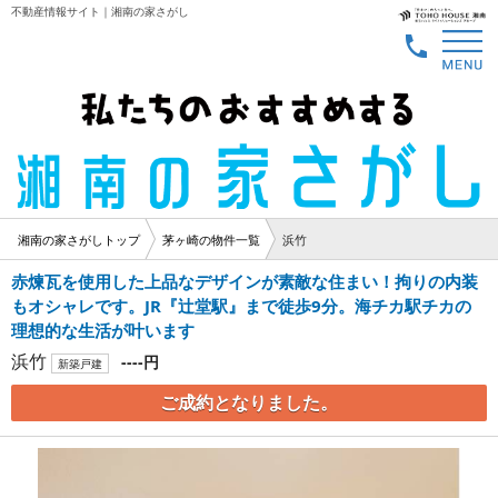
不動産情報サイト｜湘南の家さがし
湘南の家さがしトップ
茅ヶ崎の物件一覧
浜竹
赤煉瓦を使用した上品なデザインが素敵な住まい！拘りの内装
もオシャレです。JR『辻堂駅』まで徒歩9分。海チカ駅チカの
理想的な生活が叶います
浜竹
----円
新築戸建
ご成約となりました。