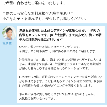
ご希望に合わせたご案内をいたします。
＊雨の日も安心な無料屋根付き駐車場あり＊
小さなお子さま連れでも、安心してお越しください。
赤煉瓦を使用した上品なデザインが素敵な住まい！拘りの
内装もオシャレです。JR『辻堂駅』まで徒歩9分。海チカ駅
チカの理想的な生活が叶います
菅原 健
いつもご覧いただき誠にありがとうございます。
今回は、茅ヶ崎市浜竹3丁目にある新築戸建をご紹介します。
辻堂海岸まで約1.8km。海までと程よい距離でハザードに入りま
せん。辻堂駅まで徒歩9分。辻堂駅はテラスモールなど商業施設
が整った暮らしやすさを感じられるロケーションです。
LDKは約17.9帖。対面式のシステムキッチンでご家族と会話しな
がら料理できます。こだわりあるデザインが目立つ室内。吹き抜
けの高窓から優しい光がダイニングを明るく照らします。
茅ヶ崎市浜竹の拘り感じる住まいで新生活は始めませんか。
お気軽にお問い合わせ下さい。