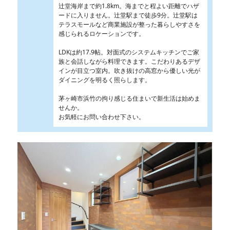
辻堂海岸まで約1.8km。海までと程よい距離でハザ
ードに入りません。辻堂駅まで徒歩9分。辻堂駅は
テラスモールなど商業施設が整った暮らしやすさを
感じられるロケーションです。
LDKは約17.9帖。対面式のシステムキッチンでご家
族と会話しながら料理できます。こだわりあるデザ
インが目立つ室内。吹き抜けの高窓から優しい光が
ダイニングを明るく照らします。
茅ヶ崎市浜竹の拘り感じる住まいで新生活は始めま
せんか。
お気軽にお問い合わせ下さい。