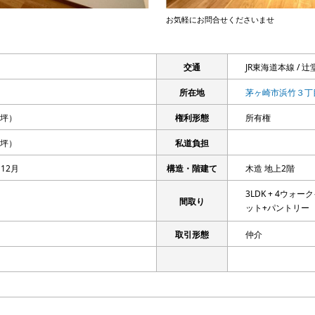
お気軽にお問合せくださいませ
交通
JR東海道本線 / 辻
所在地
茅ヶ崎市浜竹３丁
28坪）
権利形態
所有権
07坪）
私道負担
12月
構造・階建て
木造 地上2階
3LDK + 4ウ
間取り
ット+パントリー
取引形態
仲介