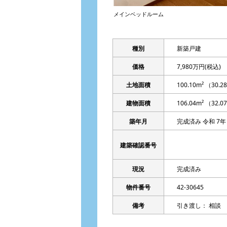
メインベッドルーム
種別
新築戸建
価格
7,980万円
(税込)
土地面積
100.10m² （30.
建物面積
106.04m² （32.
築年月
完成済み 令和 7年 
建築確認番号
現況
完成済み
物件番号
42-30645
備考
引き渡し： 相談