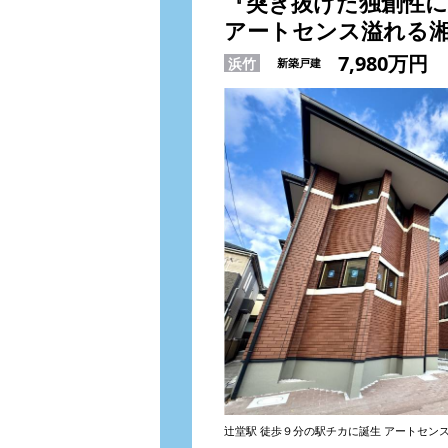
『突き抜けた独創性
アートセンス溢れる
7,980万円
浜竹
新築戸建
辻堂駅 徒歩９分の駅チカに誕生 アートセン