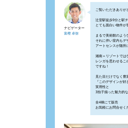
ご覧いただきありが
辻堂駅徒歩9分と駅
とても面白い物件が
ナビゲーター
富樫 卓弥
まるで美術館のよう
それに伴い室内もデ
アートセンスが随所
湘南＝リゾートでは
レンガを思わせるこ
ですね！
見た目だけでなく豊
『このデザインが好
実用性と
3拍子揃った魅力的
全4棟にて販売
お気軽にお問合せく