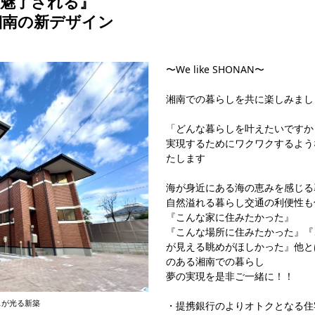
に魅了される』
湘南の新デザイン
〜We like SHONAN〜
湘南での暮らしを共に楽しみまし
「どんな暮らしを叶えたいですか
実現するためにワクワクするよう
たします
海が身近にある海の恵みを感じる
自然溢れる暮らし交通の利便性も
『こんな家に住みたかった』
『こんな場所に住みたかった』『
が見える眺めがほしかった』他と
のある湘南での暮らし
夢の実現を是非ご一緒に！！
スが光る新築
・提携銀行のよりオトクとなる住