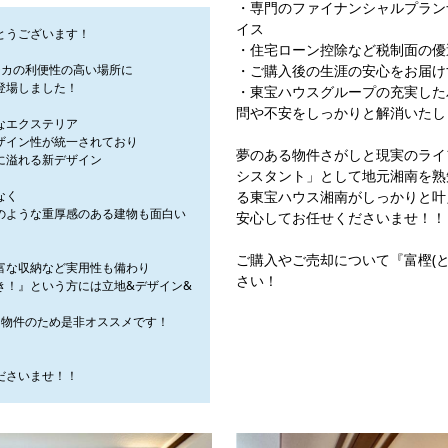
・専門のファイナンシャルプラン
イス
とうございます！
・住宅ローン控除など税制面の優
チカの利便性の高い場所に
・ご購入後の生涯の安心をお届け
登場しました！
・東宝ハウスグループの充実した
問や不安をしっかりと解消いたし
なエクステリア
ザイン性が統一されており
夢のある物件さがしと現実のライ
に溢れる新デザイン
シスタント」として地元湘南を熟
なく
る東宝ハウス湘南がしっかりと叶
のような重厚感のある建物も面白い
安心してお任せくださいませ！！
ご購入やご売却について『富樫(
富な収納など実用性も備わり
さい！
き！』という方には立地&デザイン&
な物件のため是非オススメです！
ださいませ！！