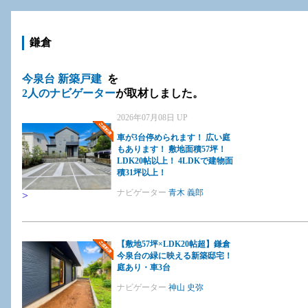
鎌倉
今泉台 新築戸建
を
2人のナビゲーター
が取材しました。
2026年07月08日 UP
車が3台停められます！ 広い庭
もあります！ 敷地面積57坪！
LDK20帖以上！ 4LDKで建物面
積31坪以上！
ナビゲーター
青木 義郎
>
【敷地57坪×LDK20帖超】鎌倉
今泉台の緑に映える新築邸宅！
庭あり・車3台
ナビゲーター
神山 史弥