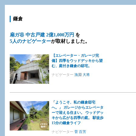
鎌倉
扇ガ谷 中古戸建 2億1,000万円
を
5人のナビゲーター
が取材しました。
【エレベーター・ガレージ完
備】四季をウッドデッキから望
む、庭付き鎌倉の邸宅。
ナビゲーター
漁淵 大将
「ようこそ、私の鎌倉邸宅
へ。」 ガレージからエレベータ
ーで迎える住まい。 ウッドデッ
キから広がる四季の庭。 駅徒歩
15分の鎌倉ライフ
ナビゲーター
菅 百芳