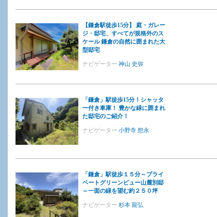
【鎌倉駅徒歩15分】 庭・ガレー
ジ・邸宅、すべてが規格外のス
ケール 鎌倉の自然に囲まれた大
型邸宅
ナビゲーター
神山 史弥
「鎌倉」駅徒歩15分！シャッタ
ー付き車庫！ 豊かな緑に囲まれ
た邸宅のご紹介！
ナビゲーター
小野寺 想永
「鎌倉」駅徒歩１５分～プライ
ベートグリーンビュー山麓別邸
～一面の緑を望む約２５０坪
ナビゲーター
杉本 龍弘