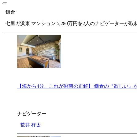
鎌倉
七里ガ浜東 マンション 5,280万円を2人のナビゲーターが
【海から4分、これが湘南の正解】 鎌倉の『欲しい』
ナビゲーター
荒井 祥太