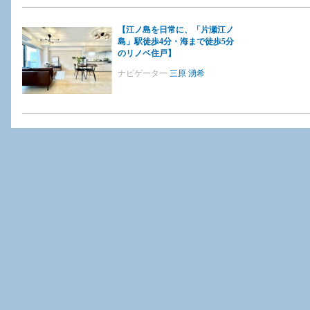
【江ノ島を日常に、「片瀬江ノ
島」駅徒歩4分・海まで徒歩5分
のリノベ住戸】
ナビゲーター
三原 湧希