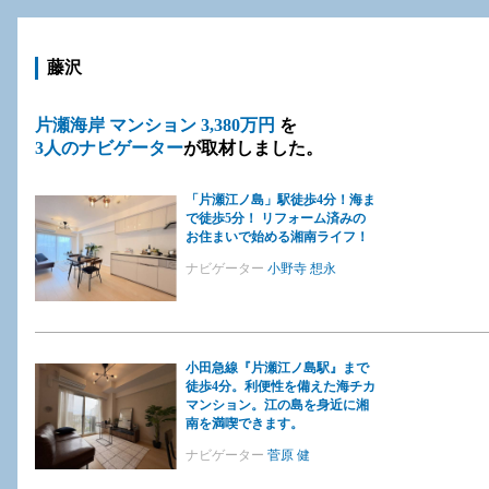
藤沢
片瀬海岸 マンション 3,380万円
を
3人のナビゲーター
が取材しました。
「片瀬江ノ島」駅徒歩4分！海ま
で徒歩5分！ リフォーム済みの
お住まいで始める湘南ライフ！
ナビゲーター
小野寺 想永
小田急線『片瀬江ノ島駅』まで
徒歩4分。利便性を備えた海チカ
マンション。江の島を身近に湘
南を満喫できます。
ナビゲーター
菅原 健