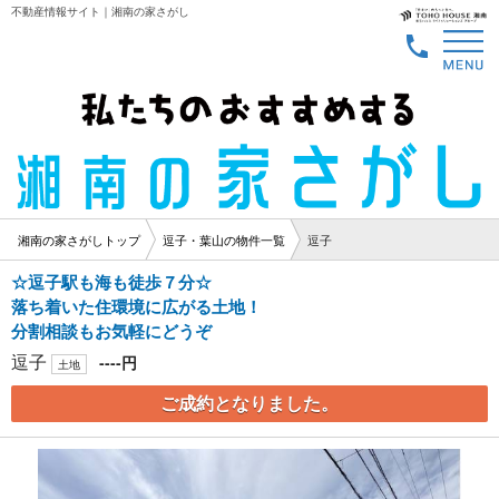
不動産情報サイト｜湘南の家さがし
湘南の家さがしトップ
逗子・葉山の物件一覧
逗子
☆逗子駅も海も徒歩７分☆
落ち着いた住環境に広がる土地！
分割相談もお気軽にどうぞ
逗子
----円
土地
ご成約となりました。