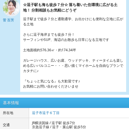
☆逗子駅も海も徒歩７分☆ 落ち着いた住環境に広がる土
地！ 分割相談もお気軽にどうぞ
逗子駅まで徒歩７分と通勤通学、お出かけにも便利な立地に広が
菅 百芳
る土地
さらに逗子海岸までも徒歩７分！
サーフィンやSUP、海辺のお散歩も日常になる立地です
土地面積約576.36㎡・約174.34坪
ガレージハウス、広いお庭、ウッドデッキ、ティータイムも楽し
める広いバルコニー・・・思い描くマイホームを自由なプランで
カタチに♪
『ちょっと気になる』も大歓迎です♪
お気軽にお問い合わせくださいませ
基本情報
所在地
逗子市逗子６丁目
JR横須賀線 / 逗子駅 徒歩7分
交通
京急逗子線 / 逗子・葉山駅 徒歩5分