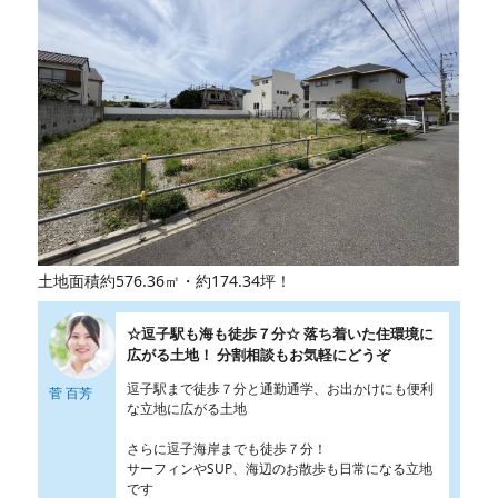
土地面積約576.36㎡・約174.34坪！
☆逗子駅も海も徒歩７分☆ 落ち着いた住環境に
広がる土地！ 分割相談もお気軽にどうぞ
逗子駅まで徒歩７分と通勤通学、お出かけにも便利
菅 百芳
な立地に広がる土地
さらに逗子海岸までも徒歩７分！
サーフィンやSUP、海辺のお散歩も日常になる立地
です