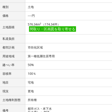
種別
土地
価格
----円
576.34m² （174.34坪）
土地面積
間取り・区画図を取り寄せる
私道負担
都市計画
市街化区域
用途地域
第一種低層住居専用
建ぺい率
50%
容積率
100％
地目
宅地
現況
更地
土地権利形態
所有権
都市ガス・本下水
備考