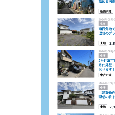
始める湘
新築戸建
2026年08月0
小坪
南西角地で
理想のプ
2,
土地
2026年08月0
小坪
2台駐車可能
月に外壁
おります！
♪
中古戸建
2026年07月3
小坪
【建築条件
理想の住
2,
土地
2026年07月2