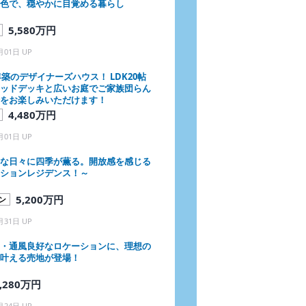
色で、穏やかに目覚める暮らし
5,580万円
月01日 UP
3年築のデザイナーズハウス！ LDK20帖
ッドデッキと広いお庭でご家族団らん
をお楽しみいただけます！
4,480万円
月01日 UP
な日々に四季が薫る。開放感を感じる
ションレジデンス！～
5,200万円
ン
月31日 UP
・通風良好なロケーションに、理想の
叶える売地が登場！
,280万円
月24日 UP