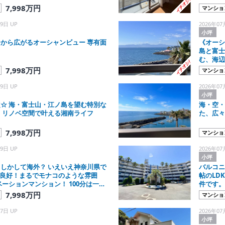
ノ島、富
7,998万円
マンショ
するお部
9日 UP
2026年07
小坪
から広がるオーシャンビュー 専有面
《オーシ
島と富士
む、海辺
7,998万円
マンショ
9日 UP
2026年07
小坪
☆ 海・富士山・江ノ島を望む特別な
海・空・
 リノベ空間で叶える湘南ライフ
た、広々
7,998万円
マンショ
9日 UP
2026年07
小坪
しかして海外？ いえいえ神奈川県で
バルコニ
眺望良好！まるでモナコのような雰囲
帖のLD
ベーションマンション！ 100分は一見
件です。
まずは見てください！ いつ見るの？
沿いライ
7,998万円
マンショ
！
7日 UP
2026年07
小坪