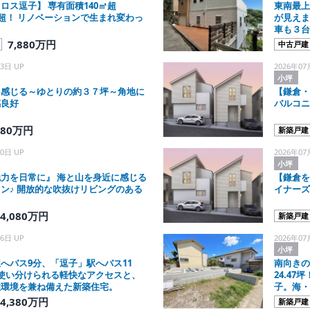
ロス逗子】 専有面積140㎡超
東南最上
0帖超！ リノベーションで生まれ変わっ
が見えま
車も３台
7,880万円
中古戸建
3日 UP
2026年07
小坪
を感じる～ゆとりの約３７坪～角地に
【鎌倉・
感良好
バルコニ
280万円
新築戸建
0日 UP
2026年07
小坪
力を日常に』 海と山を身近に感じる
【鎌倉を
ン♪ 開放的な吹抜けリビングのある
イナーズ
4,080万円
新築戸建
6日 UP
2026年07
小坪
へバス9分、「逗子」駅へバス11
南向きの
使い分けられる軽快なアクセスと、
24.4
住環境を兼ね備えた新築住宅。
子。海・
しが叶い
4,380万円
新築戸建