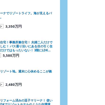
ーナでリゾートライフ。海が見えるバ
。
3,350万円
ン
住宅！事務所兼住宅！ 夫婦二人だけで
しむ！ バス通り沿いにある目の引く住
だけではもったいない！ 3階にLDKと
わりのある新築住宅に大きな可能性を
5,580万円
！
リゾート地。週末に心休めるここが拠
2,480万円
ン
リフォーム済みの逗子マリーナ！ 使い
LDKでリゾートホテルのような住環境