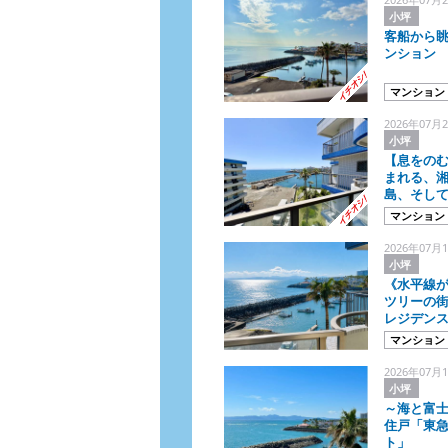
小坪
客船から
ンション
マンション
2026年07月2
小坪
【息をのむ
まれる、湘
島、そし
マンション
2026年07月1
小坪
《水平線が
ツリーの
レジデン
マンション
2026年07月1
小坪
～海と富士山を一望～
住戸「東
ト」