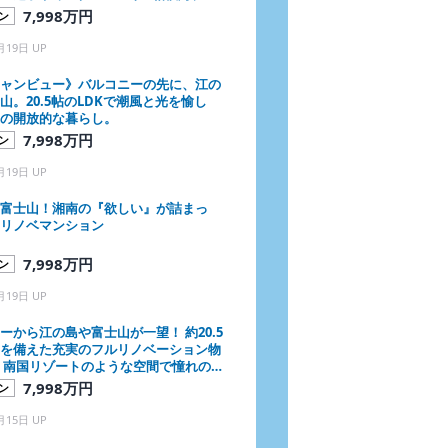
士山を最前列で望む湘南ライフを満喫
7,998万円
ン
屋でございます！
月19日 UP
ャンビュー》バルコニーの先に、江の
山。20.5帖のLDKで潮風と光を愉し
の開放的な暮らし。
7,998万円
ン
月19日 UP
富士山！湘南の『欲しい』が詰まっ
リノベマンション
7,998万円
ン
月19日 UP
ーから江の島や富士山が一望！ 約20.5
Kを備えた充実のフルリノベーション物
 南国リゾートのような空間で憧れの海
フを始めませんか？
7,998万円
ン
月15日 UP