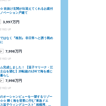
☆ 吹抜け玄関が出迎えてくれるお庭付
ノベーション戸建て
3,997万円
月19日 UP
ではなく『格別』 非日常へと誘う眺め
に
7,998万円
ン
月19日 UP
ム完成しました！ 【逗子マリーナ・江
士山を望む】20帖超のLDKで海を感じ
暮らし
7,998万円
ン
月19日 UP
のオーシャンビューを一望するリゾー
☆☆ 輝く海を背景に佇む"東急ドエ
ス逗子ウィングコースト" 相模湾、江