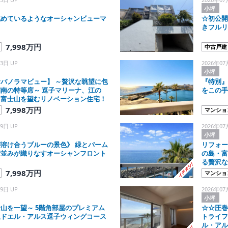
小坪
眺めているようなオーシャンビューマ
☆初公開
きフルリ
7,998万円
中古戸建
3日 UP
2026年07
小坪
パノラマビュー】 ～贅沢な眺望に包
『特別』
南の特等席～ 逗子マリーナ、江の
をこの手
て富士山を望むリノベーション住宅！
7,998万円
マンショ
9日 UP
2026年07
小坪
溶け合うブルーの景色》 緑とパーム
リフォー
街並みが織りなすオーシャンフロント
の島・富
ス
る贅沢な
7,998万円
マンショ
9日 UP
2026年07
小坪
 5階角部屋のプレミアム
☆☆圧巻
急ドエル・アルス逗子ウィングコース
トライフ
ル・アル