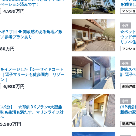
ノベーション済みです！
を満喫し
4,999万円
マンショ
小坪
小坪７丁目 ❖ 開放感のある角地／敷
☆ペット
坪／参考プランあり
ウッドデ
リノベ住
280万円
マンショ
小坪
船をイメージした【シーサイドコート
趣味スペ
 ｜逗子マリーナも徒歩圏内 リゾー
計 逗子
ョン｜
6,980万円
新築戸建
小坪
ス9分】 ☆3階LDKプラン×大型趣
(HP初
趣味も生活も満たす、マリンライフ対
新築の家
邸〜
5,580万円
新築戸建