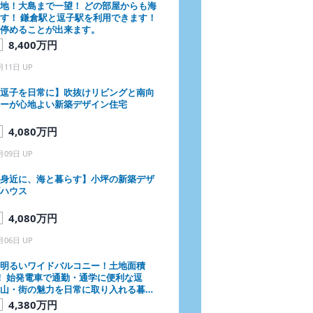
地！大島まで一望！ どの部屋からも海
す！ 鎌倉駅と逗子駅を利用できます！
停めることが出来ます。
8,400万円
月11日 UP
逗子を日常に】吹抜けリビングと南向
ーが心地よい新築デザイン住宅
4,080万円
月09日 UP
身近に、海と暮らす】小坪の新築デザ
ハウス
4,080万円
月06日 UP
明るいワイドバルコニー！土地面積
7坪！ 始発電車で通勤・通学に便利な逗
山・街の魅力を日常に取り入れる暮ら
ます！
4,380万円