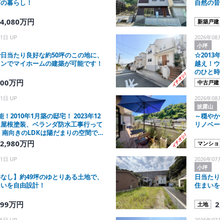
南の暮らし！
自然の音
4,080万円
新築戸建
1日 UP
2026年08
小坪
日当たり良好な約50坪のこの地に、
☆201
ランでマイホームの建築が可能です！
越え！ウ
のひと時
800万円
中古戸建
1日 UP
2026年08
披露山
！2010年1月築の邸宅！ 2023年12
～穏やか
・屋根塗装、ベランダ防水工事行って
リノベー
 南向きのLDKは陽だまりの空間です
2,980万円
マンショ
1日 UP
2026年07
小坪
なし】約49坪のゆとりある土地で、
日当たり
まいを自由設計！
住まいを
999万円
2
土地
5日 UP
2026年07