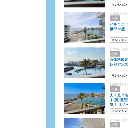
マンション
2026年07月1
小坪
バルコニー
積85㎡超
マンション
2026年07月1
小坪
☆価格改定
レジデンス
マンション
2026年07月1
小坪
え？え？も
す(笑) 
気！ リノ
にしかず！
マンション
今でしょ
2026年07月1
小坪