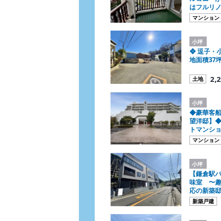
はフルリ
マンション
小坪
❖ 逗子・
地面積37
2,
土地
小坪
◆豪華客
望洋邸】◆
トマンシ
マンション
小坪
【鎌倉駅バ
味室 〜
応の新築
新築戸建