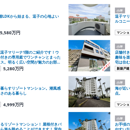
小坪
階LDKから始まる、逗子の心地よい
逗子マリ
ルコニー
5,580万円
マンショ
小坪
逗子マリーナ1階のご紹介です！ウ
店舗付き
キ付きの専用庭でワンチャンとまった
趣味を楽
クス。明るく広い空間が魅力のお部
宅は住む
ンドハウスにいかがでしょうか。
いうこだ
5,280万円
新築戸建
感じます
小坪
で暮らすリゾートマンション。潮風感
海が近い
よさのある暮らし
点。
4,999万円
マンショ
小坪
るリゾートマンション！ 屋根付きバ
お手頃の
ら海を眺めることができます！ 室内
やすい1