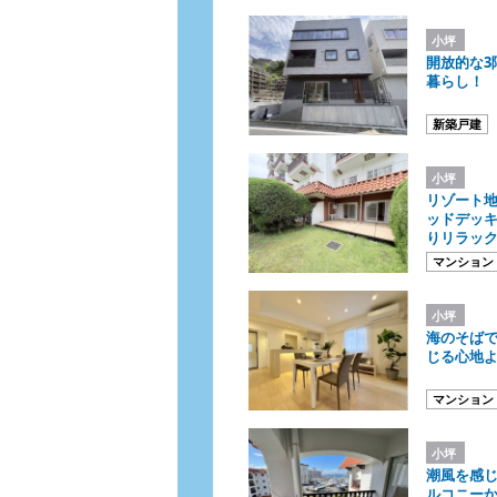
小坪
開放的な3
暮らし！
新築戸建
小坪
リゾート地
ッドデッ
りリラッ
屋。セカ
マンション
小坪
海のそば
じる心地
マンション
小坪
潮風を感じ
ルコニーか