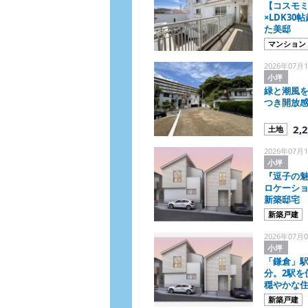
【コスモミ
×LDK3
た美邸
マンション
2026年07月1
小坪
緑と潮風
つき開放
2,
土地
2026年07月1
小坪
『逗子の魅
ロケーショ
新築邸宅
新築戸建
2026年07月0
小坪
「鎌倉」駅
分。2駅を
穏やかな
新築戸建