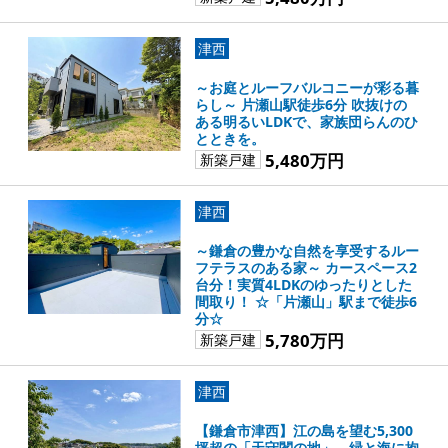
津西
～お庭とルーフバルコニーが彩る暮
らし～ 片瀬山駅徒歩6分 吹抜けの
ある明るいLDKで、家族団らんのひ
とときを。
5,480万円
新築戸建
津西
～鎌倉の豊かな自然を享受するルー
フテラスのある家～ カースペース2
台分！実質4LDKのゆったりとした
間取り！ ☆「片瀬山」駅まで徒歩6
分☆
5,780万円
新築戸建
津西
【鎌倉市津西】江の島を望む5,300
坪超の「天守閣の地」。緑と海に抱