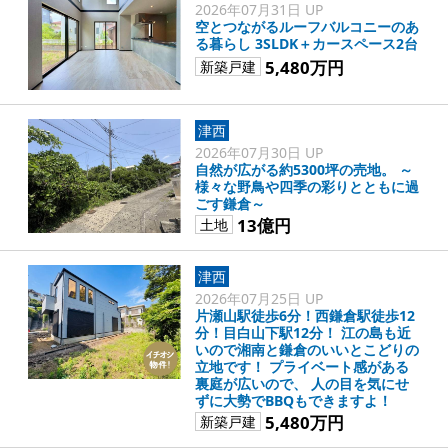
2026年07月31日 UP
空とつながるルーフバルコニーのあ
る暮らし 3SLDK＋カースペース2台
5,480万円
新築戸建
津西
2026年07月30日 UP
自然が広がる約5300坪の売地。 ～
様々な野鳥や四季の彩りとともに過
ごす鎌倉～
13億円
土地
津西
2026年07月25日 UP
片瀬山駅徒歩6分！西鎌倉駅徒歩12
分！目白山下駅12分！ 江の島も近
いので湘南と鎌倉のいいとこどりの
立地です！ プライベート感がある
裏庭が広いので、 人の目を気にせ
ずに大勢でBBQもできますよ！
5,480万円
新築戸建