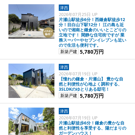
津西
2026年07月25日 UP
片瀬山駅徒歩6分！西鎌倉駅徒歩12
分！目白山下駅12分！ 江の島も近
いので湘南と鎌倉のいいとこどりの
立地です！ 閑静な住宅街ですが 業
務スーパーやセブンイレブンも近い
ので生活も便利です。
5,780万円
新築戸建
津西
2026年07月19日 UP
【憧れの鎌倉・片瀬山】 豊かな自
然と利便性が心地よく調和する、
3SLDKのゆとりある邸宅！
5,780万円
新築戸建
津西
2026年07月19日 UP
片瀬山駅徒歩6分！鎌倉の豊かな自
然と利便性を享受する、陽だまりの
ガーデンハウス！