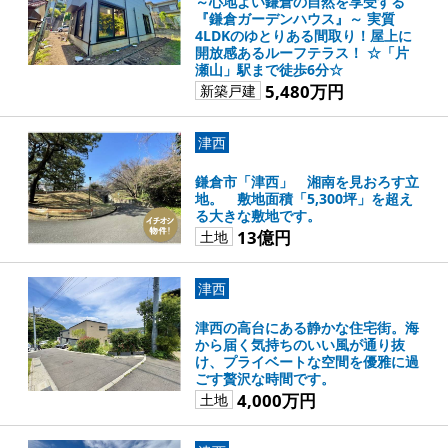
～心地よい鎌倉の自然を享受する
『鎌倉ガーデンハウス』～ 実質
4LDKのゆとりある間取り！屋上に
開放感あるルーフテラス！ ☆「片
瀬山」駅まで徒歩6分☆
5,480万円
新築戸建
津西
鎌倉市「津西」 湘南を見おろす立
地。 敷地面積「5,300坪」を超え
る大きな敷地です。
13億円
土地
津西
津西の高台にある静かな住宅街。海
から届く気持ちのいい風が通り抜
け、プライベートな空間を優雅に過
ごす贅沢な時間です。
4,000万円
土地