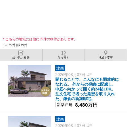
＊こちらの地域には他に39件の物件があります。
1～39件目/39件
絞り込み検索
並び替え
地域を変更
津西
2026年08月07日 UP
閉じることで、こんなにも開放的に
なれる。 外からの視線に配慮し、
中庭へ向かって開く約24帖LDK。
注文住宅で培った発想を取り入れ
た、鎌倉の新築邸宅。
8,480万円
新築戸建
津西
2026年08月07日 UP