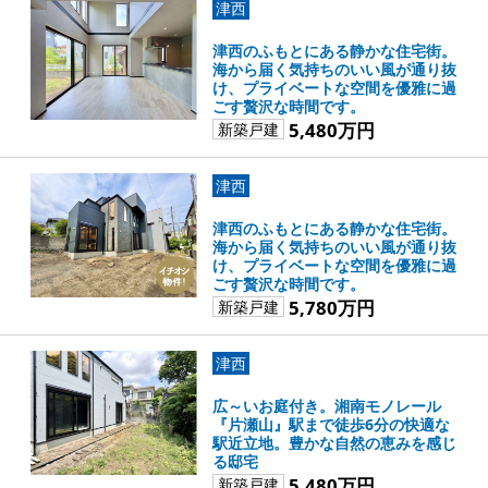
津西
津西のふもとにある静かな住宅街。
海から届く気持ちのいい風が通り抜
け、プライベートな空間を優雅に過
ごす贅沢な時間です。
5,480万円
新築戸建
津西
津西のふもとにある静かな住宅街。
海から届く気持ちのいい風が通り抜
け、プライベートな空間を優雅に過
ごす贅沢な時間です。
5,780万円
新築戸建
津西
広～いお庭付き。湘南モノレール
『片瀬山』駅まで徒歩6分の快適な
駅近立地。豊かな自然の恵みを感じ
る邸宅
5,480万円
新築戸建