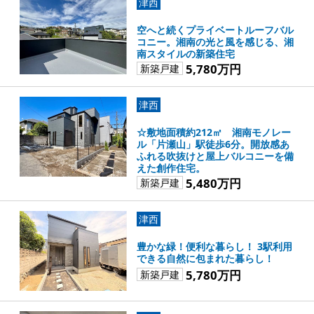
津西
空へと続くプライベートルーフバル
コニー。湘南の光と風を感じる、湘
南スタイルの新築住宅
5,780万円
新築戸建
津西
☆敷地面積約212㎡ 湘南モノレー
ル「片瀬山」駅徒歩6分。開放感あ
ふれる吹抜けと屋上バルコニーを備
えた創作住宅。
5,480万円
新築戸建
津西
豊かな緑！便利な暮らし！ 3駅利用
できる自然に包まれた暮らし！
5,780万円
新築戸建