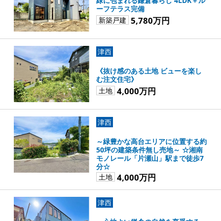
緑に包まれる鎌倉暮らし 4LDK＋ル
ーフテラス完備
5,780万円
新築戸建
津西
《抜け感のある土地 ビューを楽し
む注文住宅》
4,000万円
土地
津西
～緑豊かな高台エリアに位置する約
50坪の建築条件無し売地～ ☆湘南
モノレール「片瀬山」駅まで徒歩7
分☆
4,000万円
土地
津西