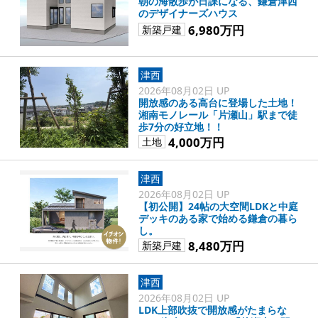
朝の海散歩が日課になる、鎌倉津西
のデザイナーズハウス
6,980万円
新築戸建
津西
2026年08月02日 UP
開放感のある高台に登場した土地！
湘南モノレール「片瀬山」駅まで徒
歩7分の好立地！！
4,000万円
土地
津西
2026年08月02日 UP
【初公開】24帖の大空間LDKと中庭
デッキのある家で始める鎌倉の暮ら
し。
8,480万円
新築戸建
津西
2026年08月02日 UP
LDK上部吹抜で開放感がたまらな