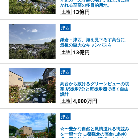
かれる至高の多目的用地。
13億円
土地
津西
鎌倉・津西。海を見下ろす高台に、
最後の巨大なキャンバスを
13億円
土地
津西
高台から抜けるグリーンビューの眺
望 駅徒歩7分と海徒歩圏で描く自由
設計
4,000万円
土地
津西
☆〜豊かな自然と風情溢れる街並み
を一望〜☆ 古都鎌倉の高台に約40