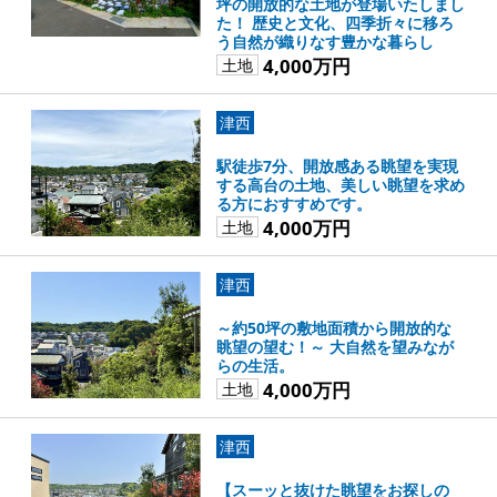
坪の開放的な土地が登場いたしまし
た！ 歴史と文化、四季折々に移ろ
う自然が織りなす豊かな暮らし
4,000万円
土地
津西
駅徒歩7分、開放感ある眺望を実現
する高台の土地、美しい眺望を求め
る方におすすめです。
4,000万円
土地
津西
～約50坪の敷地面積から開放的な
眺望の望む！～ 大自然を望みなが
らの生活。
4,000万円
土地
津西
【スーッと抜けた眺望をお探しの