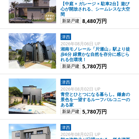
【中庭 × ガレージ × 駐車2台】遊び
心が開放される、シームレスな大空
間
8,480万円
新築戸建
津西
2026年08月06日 UP
湘南モノレール「片瀬山」駅より徒
歩6分 緑豊かな自然を存分に感じら
れる住環境！
5,780万円
新築戸建
津西
2026年08月02日 UP
青空とひとつになる暮らし。鎌倉の
景色を一望するルーフバルコニーの
ある家
5,780万円
新築戸建
津西
2026年08月02日 UP