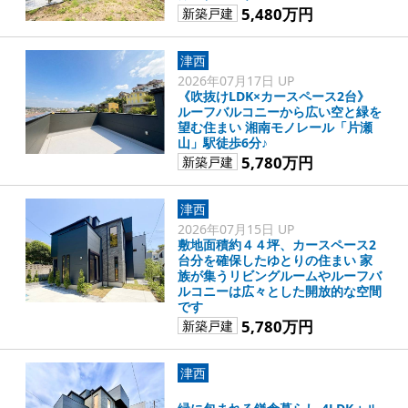
5,480万円
新築戸建
津西
2026年07月17日 UP
《吹抜けLDK×カースペース2台》
ルーフバルコニーから広い空と緑を
望む住まい 湘南モノレール「片瀬
山」駅徒歩6分♪
5,780万円
新築戸建
津西
2026年07月15日 UP
敷地面積約４４坪、カースペース2
台分を確保したゆとりの住まい 家
族が集うリビングルームやルーフバ
ルコニーは広々とした開放的な空間
です
5,780万円
新築戸建
津西