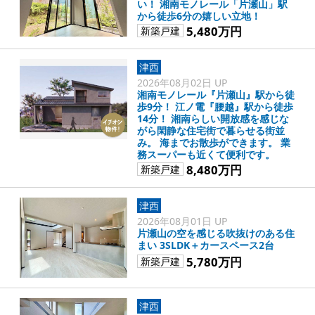
い！ 湘南モノレール「片瀬山」駅
から徒歩6分の嬉しい立地！
5,480万円
新築戸建
津西
2026年08月02日 UP
湘南モノレール『片瀬山』駅から徒
歩9分！ 江ノ電『腰越』駅から徒歩
14分！ 湘南らしい開放感を感じな
がら閑静な住宅街で暮らせる街並
み。 海までお散歩ができます。 業
務スーパーも近くて便利です。
8,480万円
新築戸建
津西
2026年08月01日 UP
片瀬山の空を感じる吹抜けのある住
まい 3SLDK＋カースペース2台
5,780万円
新築戸建
津西