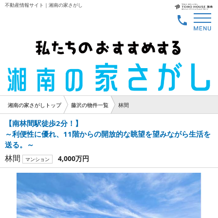
不動産情報サイト｜湘南の家さがし
湘南の家さがしトップ
藤沢の物件一覧
林間
【南林間駅徒歩2分！】
～利便性に優れ、11階からの開放的な眺望を望みながら生活を
送る。～
林間
4,000万円
マンション