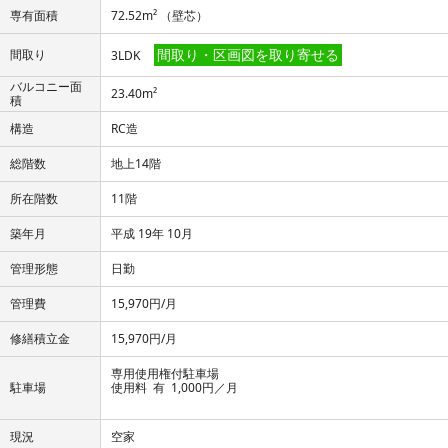
専有面積
72.52m² （壁芯）
間取り・区画図を取り寄せる
間取り
3LDK
バルコニー面
23.40m²
積
構造
RC造
総階数
地上14階
所在階数
11階
築年月
平成 19年 10月
管理形態
日勤
管理費
15,970円/月
修繕積立金
15,970円/月
専用使用権付駐車場
駐車場
使用料 有 1,000円／月
現況
空家