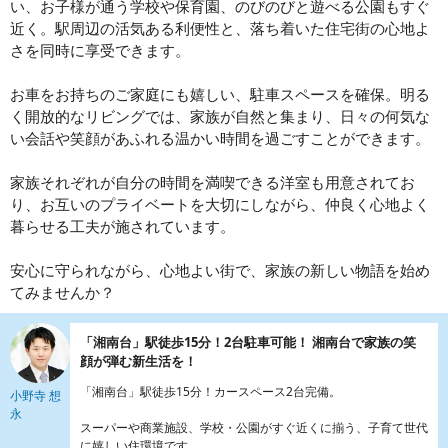
い、お子様が通う学校や保育園、のびのびと遊べる公園もすぐ
近く。駅周辺の活気ある利便性と、落ち着いた住宅街の心地よ
さを同時に享受できます。
お車をお持ちのご家庭にも嬉しい、駐車スペースを確保。明る
く開放的なリビングでは、家族が自然と集まり、日々の何気な
い会話や笑顔があふれる温かい時間を過ごすことができます。
家族それぞれが自分の時間を満喫できる洋室も用意されてお
り、お互いのプライベートを大切にしながら、仲良く心地よく
暮らせる工夫が施されています。
安心に守られながら、心地よい街で、家族の新しい物語を始め
てみませんか？
「湘南台」駅徒歩15分！2台駐車可能！ 湘南台で家族の笑
顔が弾む新生活を！
「湘南台」駅徒歩15分！カースペース2台完備。
小野寺 想
永
スーパーや商業施設、学校・公園がすぐ近くに揃う、子育て世代
に嬉しい住環境です。