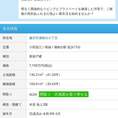
明るく開放的なリビングとプライベートを確保した洋室で、ご家
族の笑顔あふれる心地よい新生活を始めませんか？
基本情報
所在地
藤沢市湘南台６丁目
交通
小田急江ノ島線 / 湘南台駅 徒歩15分
種別
新築戸建
価格
7,190万円
(税込)
土地面積
136.21m² （41.20坪）
建物面積
100.61m² （30.43坪）
間取り・区画図を取り寄せる
間取り
4LDK
構造・階建て
木造 地上2階
築年月
完成済み 令和 8年 6月