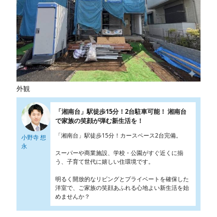
外観
「湘南台」駅徒歩15分！2台駐車可能！ 湘南台
で家族の笑顔が弾む新生活を！
「湘南台」駅徒歩15分！カースペース2台完備。
小野寺 想
永
スーパーや商業施設、学校・公園がすぐ近くに揃
う、子育て世代に嬉しい住環境です。
明るく開放的なリビングとプライベートを確保した
洋室で、ご家族の笑顔あふれる心地よい新生活を始
めませんか？