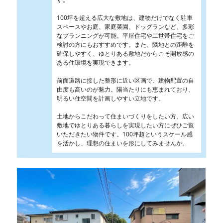
100坪を超える広大な敷地は、建物だけでなく駐車
スペースやお庭、家庭菜園、ドッグランなど、多彩
なプランニングが可能。平屋住宅や二世帯住宅をご
検討の方にもおすすめです。また、隣地との距離を
確保しやすく、ゆとりある敷地だからこそ開放感の
ある住環境を実現できます。
前面道路に接した整形に近い区画で、建物配置の自
由度も高いのが魅力。陽当たりにも恵まれており、
明るい住空間を計画しやすい立地です。
土地からこだわって住まいづくりをしたい方、広い
敷地でゆとりある暮らしを実現したい方にぜひご覧
いただきたい物件です。100坪超というスケール感
を活かし、理想の住まいを形にしてみませんか。