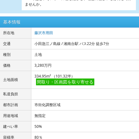
ませんか。
基本情報
所在地
藤沢市用田
交通
小田急江ノ島線 / 湘南台駅 バス22分 徒歩7分
種別
土地
価格
3,280万円
334.95m² （101.32坪）
土地面積
間取り・区画図を取り寄せる
私道負担
都市計画
市街化調整区域
用途地域
無指定
建ぺい率
50%
容積率
80％