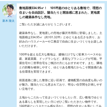
敷地面積334.95㎡！ 101坪超のゆとりある敷地で、理想の
住まいを自由設計。陽当たりと開放感に恵まれた、更地渡
しの建築条件なし売地。
新木 陵太
ご覧いただき誠にありがとうございます。
建築条件なし、更地渡しの売地が藤沢市用田に登場しました。土
地面積は334.95㎡（約101.32坪）とゆとりある広さを誇り、お
好みのハウスメーカーや工務店で自由に住まいづくりをお楽しみ
いただけます。
100坪を超える広大な敷地は、建物だけでなく駐車スペースやお
庭、家庭菜園、ドッグランなど、多彩なプランニングが可能。平
屋住宅や二世帯住宅をご検討の方にもおすすめです。また、隣地
との距離を確保しやすく、ゆとりある敷地だからこそ開放感のあ
る住環境を実現できます。
前面道路に接した整形に近い区画で、建物配置の自由度も高いの
が魅力。陽当たりにも恵まれており、明るい住空間を計画しやす
い立地です。
土地からこだわって住まいづくりをしたい方、広い敷地でゆとり
ある暮らしを実現したい方にぜひご覧いただきたい物件です。
100坪超というスケール感を活かし、理想の住まいを形にしてみ