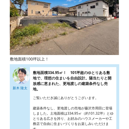
敷地面積100坪以上！
敷地面積334.95㎡！ 101坪超のゆとりある敷
地で、理想の住まいを自由設計。陽当たりと開
放感に恵まれた、更地渡しの建築条件なし売
新木 陵太
地。
ご覧いただき誠にありがとうございます。
建築条件なし、更地渡しの売地が藤沢市用田に登場
しました。土地面積は334.95㎡（約101.32坪）とゆ
とりある広さを誇り、お好みのハウスメーカーや工
務店で自由に住まいづくりをお楽しみいただけま
す。