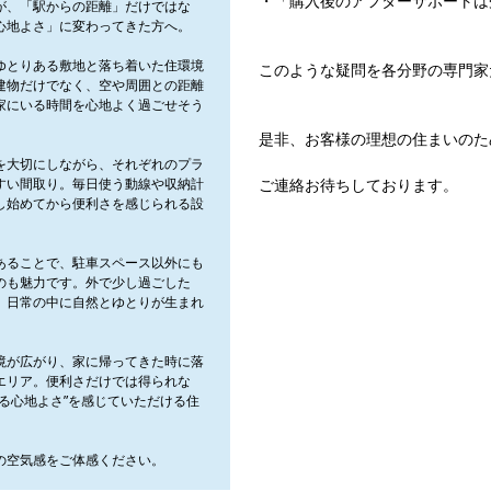
・「購入後のアフターサポートは
が、「駅からの距離」だけではな
心地よさ」に変わってきた方へ。
ゆとりある敷地と落ち着いた住環境
このような疑問を各分野の専門家
建物だけでなく、空や周囲との距離
家にいる時間を心地よく過ごせそう
是非、お客様の理想の住まいのた
を大切にしながら、それぞれのプラ
すい間取り。毎日使う動線や収納計
ご連絡お待ちしております。
し始めてから便利さを感じられる設
あることで、駐車スペース以外にも
のも魅力です。外で少し過ごした
、日常の中に自然とゆとりが生まれ
境が広がり、家に帰ってきた時に落
エリア。便利さだけでは得られな
る心地よさ”を感じていただける住
の空気感をご体感ください。