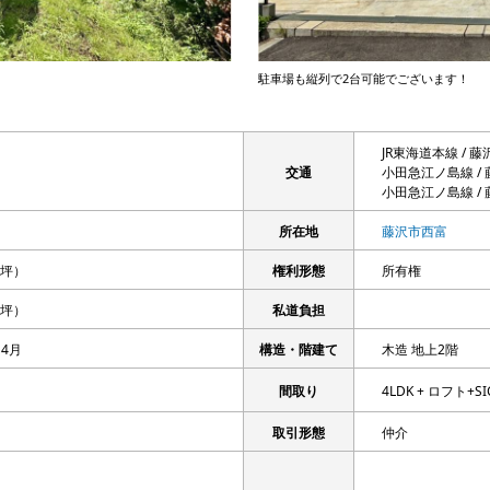
駐車場も縦列で2台可能でございます！
JR東海道本線 / 
交通
小田急江ノ島線 / 
小田急江ノ島線 / 
所在地
藤沢市西富
46坪）
権利形態
所有権
55坪）
私道負担
 4月
構造・階建て
木造 地上2階
間取り
4LDK + ロフト+S
取引形態
仲介