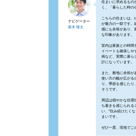
住まいに求めるもの
く、「暮らした時の
こちらの住まいは、
ナビゲーター
が魅力の一邸です。
新木 陵太
感にも余裕があり、
な印象があります。
室内は家族との時間
イベートも確保しや
画など、実際に暮ら
計になっています。
また、敷地に余裕が
使い方の幅が広がる
り、季節を感じたり
そうです。
周辺は穏やかな住環
ち着きを感じられる
い、“住み続けたくな
まいです。
ぜひ一度、現地でこ