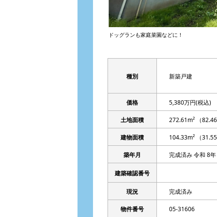
ドッグランも家庭菜園などに！
種別
新築戸建
価格
5,380万円
(税込)
土地面積
272.61m² （82.
建物面積
104.33m² （31.
築年月
完成済み 令和 8年
建築確認番号
現況
完成済み
物件番号
05-31606