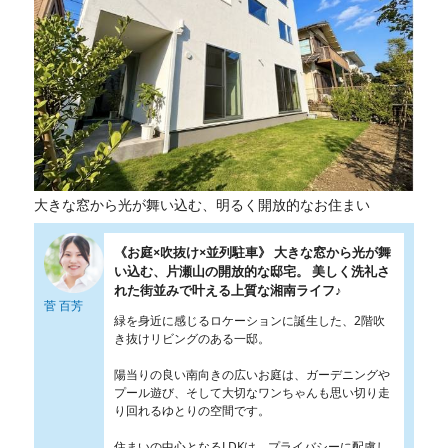
大きな窓から光が舞い込む、明るく開放的なお住まい
《お庭×吹抜け×並列駐車》 大きな窓から光が舞
い込む、片瀬山の開放的な邸宅。 美しく洗礼さ
れた街並みで叶える上質な湘南ライフ♪
菅 百芳
緑を身近に感じるロケーションに誕生した、2階吹
き抜けリビングのある一邸。
陽当りの良い南向きの広いお庭は、ガーデニングや
プール遊び、そして大切なワンちゃんも思い切り走
り回れるゆとりの空間です。
住まいの中心となるLDKは、プライバシーに配慮し