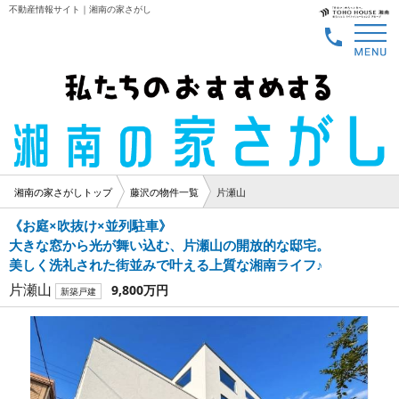
不動産情報サイト｜湘南の家さがし
湘南の家さがしトップ
藤沢の物件一覧
片瀬山
《お庭×吹抜け×並列駐車》
大きな窓から光が舞い込む、片瀬山の開放的な邸宅。
美しく洗礼された街並みで叶える上質な湘南ライフ♪
片瀬山
9,800万円
新築戸建