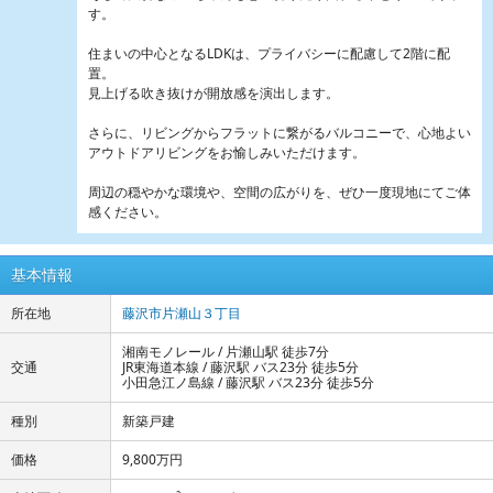
す。
住まいの中心となるLDKは、プライバシーに配慮して2階に配
置。
見上げる吹き抜けが開放感を演出します。
さらに、リビングからフラットに繋がるバルコニーで、心地よい
アウトドアリビングをお愉しみいただけます。
周辺の穏やかな環境や、空間の広がりを、ぜひ一度現地にてご体
感ください。
基本情報
所在地
藤沢市片瀬山３丁目
湘南モノレール / 片瀬山駅 徒歩7分
交通
JR東海道本線 / 藤沢駅 バス23分 徒歩5分
小田急江ノ島線 / 藤沢駅 バス23分 徒歩5分
種別
新築戸建
価格
9,800万円