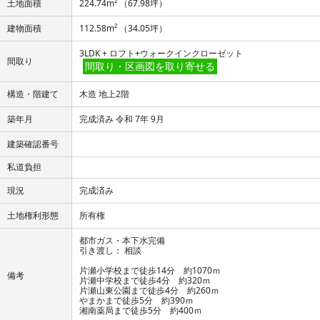
土地面積
224.74m² （67.98坪）
建物面積
112.58m² （34.05坪）
3LDK + ロフト+ウォークインクローゼット
間取り
間取り・区画図を取り寄せる
構造・階建て
木造 地上2階
築年月
完成済み 令和 7年 9月
建築確認番号
私道負担
現況
完成済み
土地権利形態
所有権
都市ガス・本下水完備
引き渡し： 相談
片瀬小学校まで徒歩14分 約1070ｍ
備考
片瀬中学校まで徒歩4分 約320ｍ
片瀬山東公園まで徒歩4分 約260ｍ
やまかまで徒歩5分 約390ｍ
湘南薬局まで徒歩5分 約400ｍ