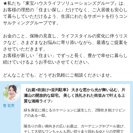
★私たち『東宝ハウスライフソリューションズグループ』は、
お客様の理想の「住まい探し」だけでなく、ご入居後も安心し
て暮らしていただけるよう、生涯にわたるサポートを行うコン
サルティンググループです。
お金のこと、保険の見直し、ライフスタイルの変化に伴うリス
クなど、さまざまなお悩みに寄り添いながら、最適なご提案を
させていただきます。
お客様が新しい「住まい」でずっと長く、豊かで幸せに暮らし
続けていけるようお手伝いさせてください。
どんなことでも、どうぞお気軽にご相談くださいませ。
《お庭×吹抜け×並列駐車》 大きな窓から光が舞い込む、片
瀬山の開放的な邸宅。 美しく洗礼された街並みで叶える上
質な湘南ライフ♪
菅 百芳
緑を身近に感じるロケーションに誕生した、2階吹き抜けリビン
グのある一邸。
陽当りの良い南向きの広いお庭は、ガーデニングやプール遊び、
そして大切なワンちゃんも思い切り走り回れるゆとりの空間で