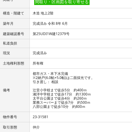
間取り・区画図を取り寄せる
構造・階建て
木造 地上2階
築年月
完成済み 令和 8年 6月
建築確認番号
第25UDI1W建12379号
私道負担
現況
完成済み
土地権利形態
所有権
都市ガス・本下水完備
※2納戸(6.0帖+5.0帖)は二面採光です。
引き渡し： 相談
備考
辻堂小学校まで徒歩5分 約400ｍ
湘洋中学校まで徒歩17分 約1300ｍ
太平台公園まで徒歩4分 約260ｍ
業務スーパーまで徒歩7分 約500ｍ
八部公園まで徒歩10分 約800ｍ
物件番号
23-31581
取引形態
仲介