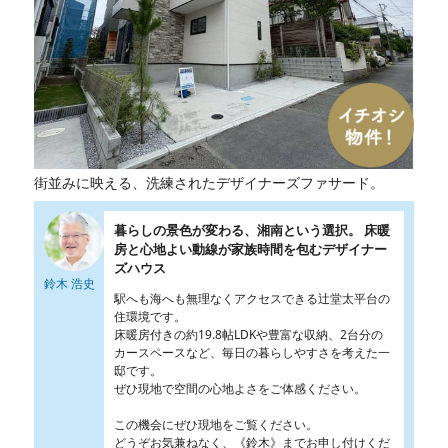
街並みに映える、洗練されたデザイナーズファサード。
暮らしの景色が変わる、湘南という選択。 床暖
房と心地よい動線が家族時間を包むデザイナー
ズハウス
鈴木 浩史
駅へも海へも無理なくアクセスできる辻堂太平台の
住環境です。
床暖房付きの約19.8帖LDKや豊富な収納、2台分の
カースペースなど、毎日の暮らしやすさを考えた一
邸です。
ぜひ現地で空間の心地よさをご体感ください。
この機会にぜひ現地をご覧ください。
どうぞお気兼ねなく、《鈴木》までお申し付けくだ