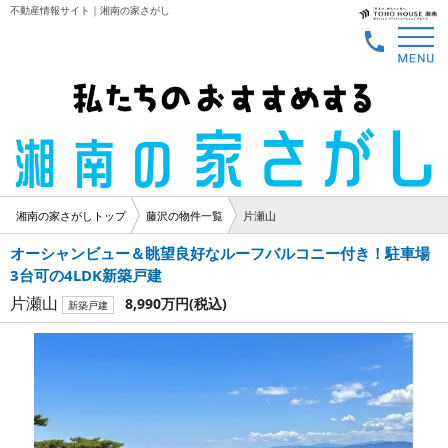
不動産情報サイト｜湘南の家さがし
湘南の家さがしトップ
藤沢の物件一覧
片瀬山
オーシャンビュー＆眺望良好なルーフバルコニー付き！駐車場
3台可の4LDK新築戸建
片瀬山
8,990万円
(税込)
新築戸建