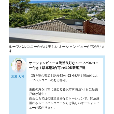
ルーフバルコニーからは美しいオーシャンビューが広がりま
す
オーシャンビュー＆眺望良好なルーフバルコニ
ー付き！駐車場3台可の4LDK新築戸建
【海を望む贅沢】駅歩15分×ZEH水準！開放的なル
漁淵 大将
ーフバルコニーのある邸宅。
湘南の海を日常に感じる藤沢市片瀬山5丁目に新築
戸建が誕生！
高台ならではの眺望良好なロケーションで、開放感
溢れるルーフバルコニーからは美しいオーシャンビ
ューが広がります。