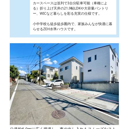
カースペースは並列で3台分駐車可能（車種によ
る）折り上げ天井の21.9帖LDKや大容量パントリ
ー、WICなど暮らしを彩る充実の仕様です。
小中学校も徒歩徒歩圏内で、家族みんなが快適に暮
らせるZEH水準ハウスです。
公道約6.0mに広く接道し、車の出し入れもスムーズなスト