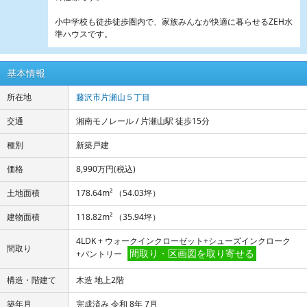
小中学校も徒歩徒歩圏内で、家族みんなが快適に暮らせるZEH水
準ハウスです。
基本情報
所在地
藤沢市片瀬山５丁目
交通
湘南モノレール / 片瀬山駅 徒歩15分
種別
新築戸建
価格
8,990万円
(税込)
土地面積
178.64m² （54.03坪）
建物面積
118.82m² （35.94坪）
4LDK + ウォークインクローゼット+シューズインクローク
間取り
間取り・区画図を取り寄せる
+パントリー
構造・階建て
木造 地上2階
築年月
完成済み 令和 8年 7月