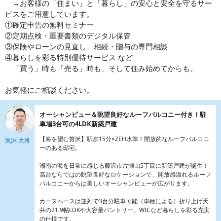
→お客様の「住まい」と「暮らし」の安心と安全を守るサー
ビスをご用意しています。
①確定申告の無料セミナー
②定期点検・重要書類のデジタル保管
③保険やローンの見直し、相続・贈与の専門相談
④暮らしを彩る特別優待サービス など
「買う」時も「売る」時も、そして住み始めてからも。
お気軽にご相談ください。
オーシャンビュー＆眺望良好なルーフバルコニー付き！駐
車場3台可の4LDK新築戸建
【海を望む贅沢】駅歩15分×ZEH水準！開放的なルーフバルコニ
漁淵 大将
ーのある邸宅。
湘南の海を日常に感じる藤沢市片瀬山5丁目に新築戸建が誕生！
高台ならではの眺望良好なロケーションで、開放感溢れるルーフ
バルコニーからは美しいオーシャンビューが広がります。
カースペースは並列で3台分駐車可能（車種による）折り上げ天
井の21.9帖LDKや大容量パントリー、WICなど暮らしを彩る充実
の仕様です。