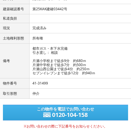
建築確認番号
第25KAK建確03442号
私道負担
現況
完成済み
土地権利形態
所有権
都市ガス・本下水完備
引き渡し： 相談
備考
片瀬小学校まで徒歩9分 約680ｍ
片瀬中学校まで徒歩7分 約500ｍ
片瀬山西公園まで徒歩4分 約250ｍ
セブンイレブンまで徒歩12分 約940ｍ
物件番号
41-31499
取引形態
仲介
この物件を電話でお問い合わせ
0120-104-158
※お問い合わせの際に下記番号をお知らせください。