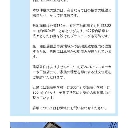
本物件最大の魅力は、高台ならではの抜群の眺望と
陽当たり、そして開放感です。
敷地面積は公簿182㎡、有効宅地面積でも約152.22
㎡（約46.04坪）とゆとりがあり、並列2台駐車や
広々としたお庭を設けたプランニングも可能です。
第一種低層住居専用地域かつ鵠沼風致地区内に位置
するため、周囲には緑豊かな街並みが保たれていま
す。
建築条件はありませんので、お好みのハウスメーカ
ーや工務店にて、家族の理想を形にする注文住宅を
ご検討いただけます。
近隣には鵠沼中学校（約300m）や鵠沼小学校（約
800m）があり、子育て世代にも安心の教育環境が
整っています。
詳細についてはお気軽にお問い合わせください。