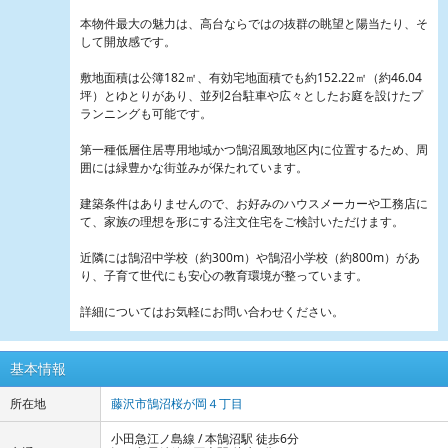
本物件最大の魅力は、高台ならではの抜群の眺望と陽当たり、そ
して開放感です。
敷地面積は公簿182㎡、有効宅地面積でも約152.22㎡（約46.04
坪）とゆとりがあり、並列2台駐車や広々としたお庭を設けたプ
ランニングも可能です。
第一種低層住居専用地域かつ鵠沼風致地区内に位置するため、周
囲には緑豊かな街並みが保たれています。
建築条件はありませんので、お好みのハウスメーカーや工務店に
て、家族の理想を形にする注文住宅をご検討いただけます。
近隣には鵠沼中学校（約300m）や鵠沼小学校（約800m）があ
り、子育て世代にも安心の教育環境が整っています。
詳細についてはお気軽にお問い合わせください。
基本情報
所在地
藤沢市鵠沼桜が岡４丁目
小田急江ノ島線 / 本鵠沼駅 徒歩6分