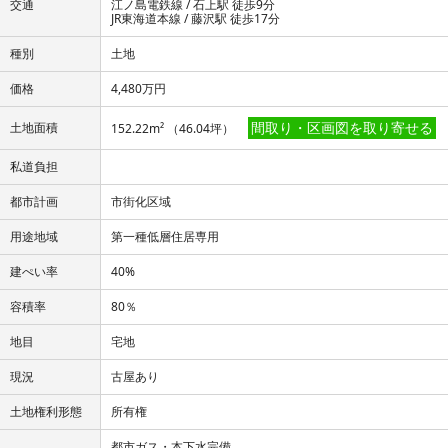
交通
江ノ島電鉄線 / 石上駅 徒歩9分
JR東海道本線 / 藤沢駅 徒歩17分
種別
土地
価格
4,480万円
間取り・区画図を取り寄せる
土地面積
152.22m² （46.04坪）
私道負担
都市計画
市街化区域
用途地域
第一種低層住居専用
建ぺい率
40%
容積率
80％
地目
宅地
現況
古屋あり
土地権利形態
所有権
都市ガス・本下水完備