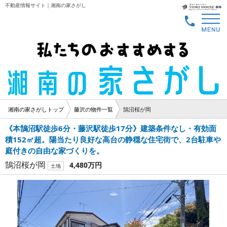
不動産情報サイト｜湘南の家さがし
湘南の家さがしトップ
藤沢の物件一覧
鵠沼桜が岡
《本鵠沼駅徒歩6分・藤沢駅徒歩17分》建築条件なし・有効面
積152㎡超。陽当たり良好な高台の静穏な住宅街で、2台駐車や
庭付きの自由な家づくりを。
鵠沼桜が岡
4,480万円
土地