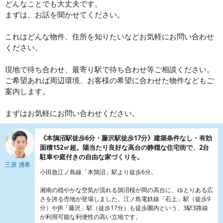
どんなことでも大丈夫です。
まずは、お話を聞かせてください。
これはどんな物件、住所を知りたいなどお気軽にお問い合わせ
ください。
現地で待ち合わせ、最寄り駅で待ち合わせ等ご相談ください。
ご希望あれば周辺環境、お客様の希望に合わせた物件などもご
案内します。
まずはお気軽にお問い合わせください。
《本鵠沼駅徒歩6分・藤沢駅徒歩17分》建築条件なし・有効
面積152㎡超。陽当たり良好な高台の静穏な住宅街で、2台
駐車や庭付きの自由な家づくりを。
三原 湧希
小田急江ノ島線「本鵠沼」駅より徒歩6分。
湘南の穏やかな空気が流れる鵠沼桜が岡の高台に、ゆとりある広
さを誇る売地が登場しました。江ノ島電鉄線「石上」駅（徒歩9
分）やJR「藤沢」駅（徒歩17分）も徒歩圏内という、3駅3路線
が利用可能な利便性の高い立地です。