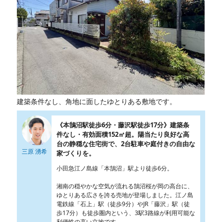
建築条件なし、角地に面したゆとりある敷地です。
《本鵠沼駅徒歩6分・藤沢駅徒歩17分》建築条
件なし・有効面積152㎡超。陽当たり良好な高
台の静穏な住宅街で、2台駐車や庭付きの自由な
三原 湧希
家づくりを。
小田急江ノ島線「本鵠沼」駅より徒歩6分。
湘南の穏やかな空気が流れる鵠沼桜が岡の高台に、
ゆとりある広さを誇る売地が登場しました。江ノ島
電鉄線「石上」駅（徒歩9分）やJR「藤沢」駅（徒
歩17分）も徒歩圏内という、3駅3路線が利用可能な
利便性の高い立地です。