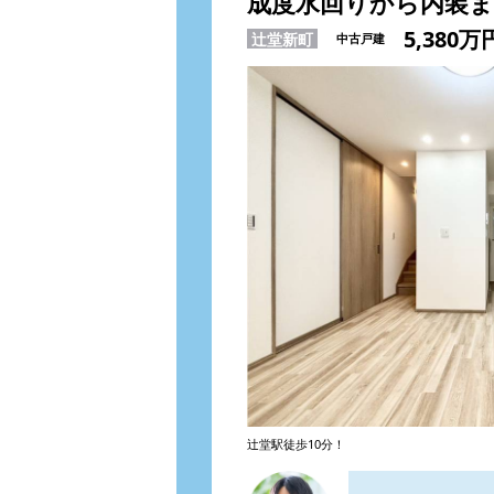
成度水回りから内装
5,380万
辻堂新町
中古戸建
辻堂駅徒歩10分！