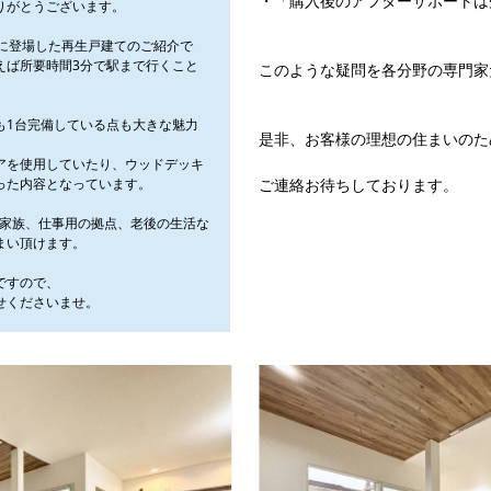
・「購入後のアフターサポートは
りがとうございます。
所に登場した再生戸建てのご紹介で
えば所要時間3分で駅まで行くこと
このような疑問を各分野の専門家
も1台完備している点も大きな魅力
是非、お客様の理想の住まいのた
アを使用していたり、ウッドデッキ
った内容となっています。
ご連絡お待ちしております。
ご家族、仕事用の拠点、老後の生活な
まい頂けます。
ですので、
せくださいませ。