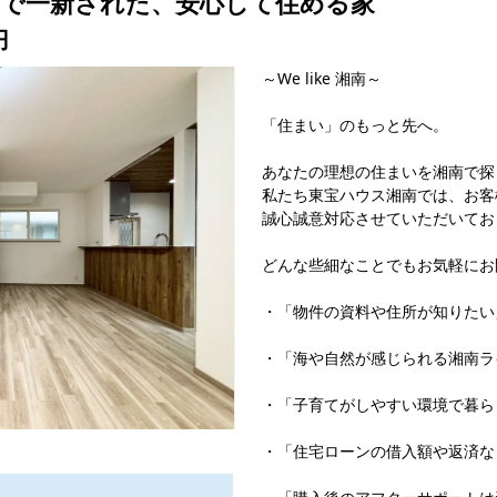
まで一新された、安心して住める家
円
～We like 湘南～
「住まい」のもっと先へ。
あなたの理想の住まいを湘南で探
私たち東宝ハウス湘南では、お客
誠心誠意対応させていただいてお
どんな些細なことでもお気軽にお
・「物件の資料や住所が知りたい
・「海や自然が感じられる湘南ラ
・「子育てがしやすい環境で暮ら
・「住宅ローンの借入額や返済な