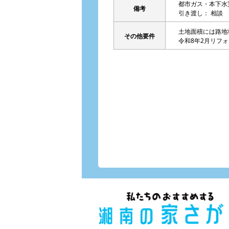
都市ガス・本下水
備考
引き渡し： 相談
土地面積には路地状
その他要件
令和8年2月リフ