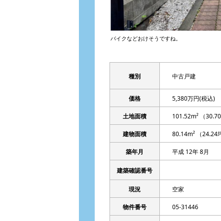
バイクなどおけそうですね。
種別
中古戸建
価格
5,380万円
(税込)
土地面積
101.52m² （30.
建物面積
80.14m² （24.
築年月
平成 12年 8月
建築確認番号
現況
空家
物件番号
05-31446