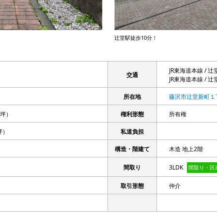
辻堂駅徒歩10分！
JR東海道本線 / 辻
交通
JR東海道本線 / 
所在地
藤沢市辻堂新町１
70坪）
権利形態
所有権
24坪）
私道負担
構造・階建て
木造 地上2階
間取り
3LDK
間取り・区
取引形態
仲介