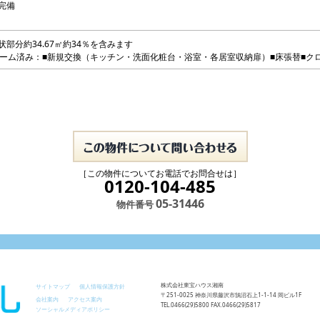
完備
部分約34.67㎡約34％を含みます
ォーム済み：■新規交換（キッチン・洗面化粧台・浴室・各居室収納扉）■床張替■ク
［この物件についてお電話でお問合せは］
0120-104-485
05-31446
物件番号
株式会社東宝ハウス湘南
サイトマップ
個人情報保護方針
〒251-0025 神奈川県藤沢市鵠沼石上1-1-14 岡ビル1F
会社案内
アクセス案内
TEL.0466(29)5800 FAX.0466(29)5817
ソーシャルメディアポリシー