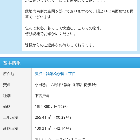
敷地内南側に空間を設けておりますので、陽当りは南西角地と同
等でございます。
住んで安心、暮らして快適な、こちらの物件。
ぜひ現地でお確かめください。
皆様からのご連絡をお待ちしております。
基本情報
所在地
藤沢市鵠沼松が岡４丁目
交通
小田急江ノ島線 / 鵠沼海岸駅 徒歩4分
種別
中古戸建
価格
1億5,300万円
(税込)
土地面積
265.41m² （80.28坪）
建物面積
139.31m² （42.14坪）
4LDK + シューズインクローク