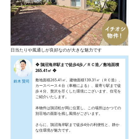
日当たりや風通しが良好なのが大きな魅力です
❖ 鵠沼海岸駅まで徒歩4歩／ＲＣ造／敷地面積
265.41㎡ ❖
敷地面積265.41㎡、建物面積139.31㎡（ＲＣ造）、
鈴木 賢司
カースペース４台（車種による）、最寄り駅まで徒
歩４分、贅沢を尽くした環境にございます、住宅を
ご紹介いたします。
本物件は鵠沼松が岡に位置し、この場所はかつての
別荘地の面影を残し風情がございます。
さらに、鵠沼海岸駅まで徒歩4分の利便性と、静か
な住環境が魅力です。