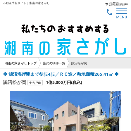
不動産情報サイト｜湘南の家さがし
湘南の家さがしトップ
藤沢の物件一覧
鵠沼松が岡
❖ 鵠沼海岸駅まで徒歩4歩／ＲＣ造／敷地面積265.41㎡ ❖
鵠沼松が岡
1億5,300万円
(税込)
中古戸建