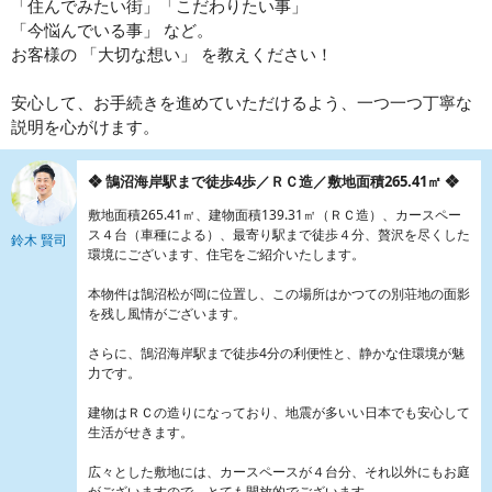
「住んでみたい街」「こだわりたい事」
「今悩んでいる事」 など。
お客様の 「大切な想い」 を教えください！
安心して、お手続きを進めていただけるよう、一つ一つ丁寧な
説明を心がけます。
❖ 鵠沼海岸駅まで徒歩4歩／ＲＣ造／敷地面積265.41㎡ ❖
敷地面積265.41㎡、建物面積139.31㎡（ＲＣ造）、カースペー
ス４台（車種による）、最寄り駅まで徒歩４分、贅沢を尽くした
鈴木 賢司
環境にございます、住宅をご紹介いたします。
本物件は鵠沼松が岡に位置し、この場所はかつての別荘地の面影
を残し風情がございます。
さらに、鵠沼海岸駅まで徒歩4分の利便性と、静かな住環境が魅
力です。
建物はＲＣの造りになっており、地震が多いい日本でも安心して
生活がせきます。
広々とした敷地には、カースペースが４台分、それ以外にもお庭
がございますので、とても開放的でございます。