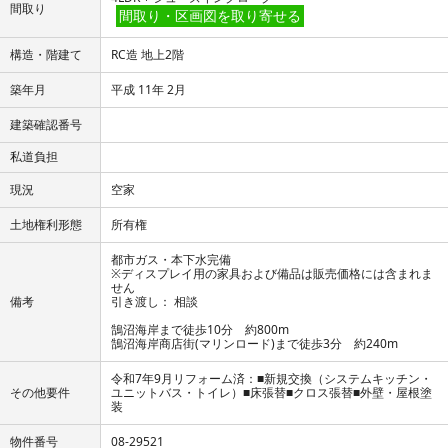
間取り
間取り・区画図を取り寄せる
構造・階建て
RC造 地上2階
築年月
平成 11年 2月
建築確認番号
私道負担
現況
空家
土地権利形態
所有権
都市ガス・本下水完備
※ディスプレイ用の家具および備品は販売価格には含まれま
せん
備考
引き渡し： 相談
鵠沼海岸まで徒歩10分 約800m
鵠沼海岸商店街(マリンロード)まで徒歩3分 約240m
令和7年9月リフォーム済：■新規交換（システムキッチン・
その他要件
ユニットバス・トイレ）■床張替■クロス張替■外壁・屋根塗
装
物件番号
08-29521