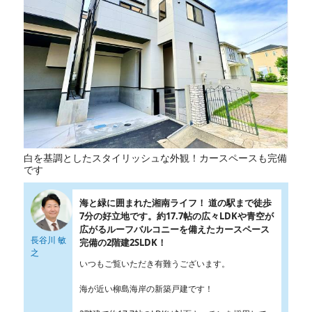
白を基調としたスタイリッシュな外観！カースペースも完備
です
海と緑に囲まれた湘南ライフ！ 道の駅まで徒歩
7分の好立地です。約17.7帖の広々LDKや青空が
広がるルーフバルコニーを備えたカースペース
長谷川 敏
完備の2階建2SLDK！
之
いつもご覧いただき有難うございます。
海が近い柳島海岸の新築戸建です！