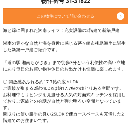
物件番号 31-31822
この物件について問い合わせる
海と緑に囲まれた湘南ライフ！充実設備の2階建て新築戸建
湘南の豊かな自然と海を身近に感じる茅ヶ崎市柳島海岸に誕生
した新築一戸建ご紹介です。
「道の駅 湘南ちがさき」まで徒歩7分という利便性の高い立地
にあり毎日のお買い物や休日のお出かけも快適に楽しめます。
〇 開放感あふれる約17.7帖の広々LDK
ご家族が集まる2階のLDKは約17.7帖のゆとりある空間です。
お料理中もリビングを見渡せる人気の対面式キッチンを採用し
ておりご家族との会話が自然と弾む明るい空間となっていま
す。
間取りは使い勝手の良い2SLDKで便カースペースも完備した2
階建てのお住まいです。