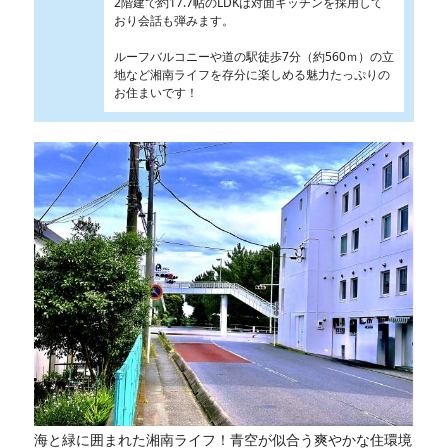
2階建で約17.7帖のLDKは対面キッチンを採用して
おり会話も弾みます。
ルーフバルコニーや道の駅徒歩7分（約560ｍ）の立
地など湘南ライフを存分に楽しめる魅力たっぷりの
お住まいです！
海と緑に囲まれた湘南ライフ！青空が似合う爽やかな住環境