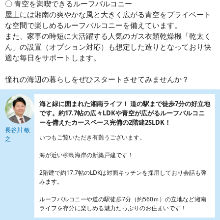
〇 青空を満喫できるルーフバルコニー
屋上には湘南の爽やかな風と大きく広がる青空をプライベート
な空間で楽しめるルーフバルコニーを備えています。
また、家事の時短に大活躍する人気のガス衣類乾燥機「乾太く
ん」の設置（オプション対応）も想定した造りとなっており快
適な毎日をサポートします。
憧れの海辺の暮らしをぜひスタートさせてみませんか？
海と緑に囲まれた湘南ライフ！ 道の駅まで徒歩7分の好立地
です。約17.7帖の広々LDKや青空が広がるルーフバルコニ
ーを備えたカースペース完備の2階建2SLDK！
長谷川 敏
いつもご覧いただき有難うございます。
之
海が近い柳島海岸の新築戸建です！
2階建で約17.7帖のLDKは対面キッチンを採用しており会話も弾
みます。
ルーフバルコニーや道の駅徒歩7分（約560ｍ）の立地など湘南
ライフを存分に楽しめる魅力たっぷりのお住まいです！