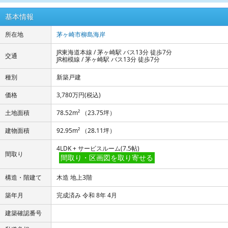
基本情報
所在地
茅ヶ崎市柳島海岸
JR東海道本線 / 茅ヶ崎駅 バス13分 徒歩7分
交通
JR相模線 / 茅ヶ崎駅 バス13分 徒歩7分
種別
新築戸建
価格
3,780万円
(税込)
土地面積
78.52m² （23.75坪）
建物面積
92.95m² （28.11坪）
4LDK + サービスルーム(7.5帖)
間取り
間取り・区画図を取り寄せる
構造・階建て
木造 地上3階
築年月
完成済み 令和 8年 4月
建築確認番号