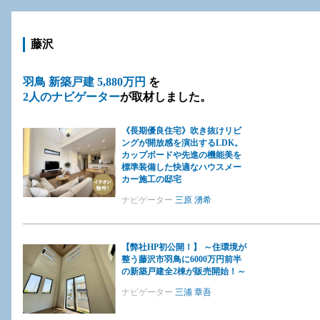
藤沢
羽鳥 新築戸建 5,880万円
を
2人のナビゲーター
が取材しました。
《長期優良住宅》吹き抜けリビ
ングが開放感を演出するLDK。
カップボードや先進の機能美を
標準装備した快適なハウスメー
カー施工の邸宅
ナビゲーター
三原 湧希
【弊社HP初公開！】 ～住環境が
整う藤沢市羽鳥に6000万円前半
の新築戸建全2棟が販売開始！～
ナビゲーター
三浦 章吾